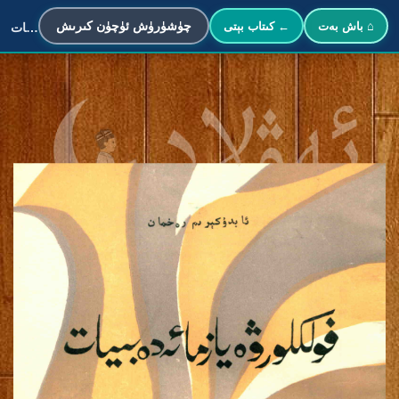
چۈشۈرۈش ئۈچۈن كىرىش
⌂ باش بەت
← كىتاب بېتى
فولكلور ۋە يازما ئەدەبىيات