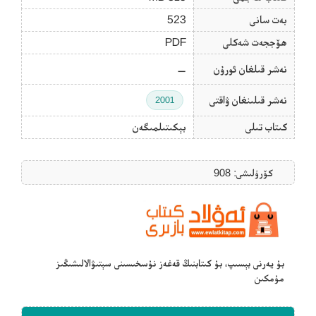
بەت سانى
523
ھۆججەت شەكلى
PDF
نەشر قىلغان ئورۇن
—
نەشر قىلىنغان ۋاقتى
2001
كىتاب تىلى
بېكىتىلمىگەن
كۆرۈلىشى: 908
بۇ يەرنى بېسىپ، بۇ كىتابنىڭ قەغەز نۇسخىسىنى سېتىۋالالىشىڭىز
مۇمكىن