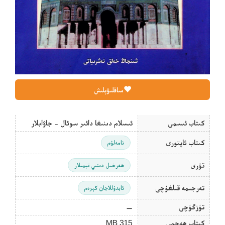
ساقلىۋېلىش
كىتاب ئىسمى
ئىسلام دىنىغا دائىر سوئال - جاۋابلار
كىتاب ئاپتورى
نامەلۇم
تۈرى
ھەرخىل دىنىي تېمىلار
تەرجىمە قىلغۇچى
ئابدۇللاجان كېرەم
تۈزگۈچى
—
كىتاب ھەجمى
315 MB