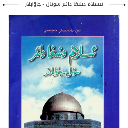
ئىسلام دىنىغا دائىر سوئال - جاۋابلار