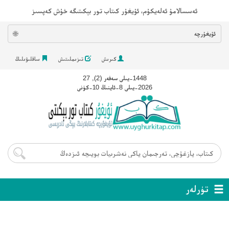
ئەسسالامۇ ئەلەيكۇم، ئۇيغۇر كىتاب تور بېكىتىگە خۇش كەپسىز
ئۇيغۇرچە
🌐
كىرىش
تىزىملىتىش
ساقلىۋىلىڭ
1448-يىلى سەفەر (2), 27
2026-يىلى 8-ئاينىڭ 10-كۈنى
تۈرلەر