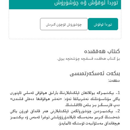
توردا ئوقۇش ۋە چۈشۈرۈش
توردا ئوقۇش
چۈشۈرۈش ئۈچۈن كىرىش
كىتاب ھەققىدە
بۇ كىتاب ھەققىدە قىسقىچە چۈشەنچە يوق.
بىكەت ئەسكەرتمىسى
دىققەت:
1- بېكىتىمىزگە يوللانغان ئېلكىتابلارنىڭ بارلىق ھوقۇقى ئەسلىي ئاپتورى
ياكى مۇناسىۋەتلىك نەشرىياتقا تەۋە: «نەشر ھوقۇقىغا دەخلى قىلىندى»
دەپ قارىسىڭىز بىز بىلەن ئالاقىلىشىڭ.
2- بېكىتىمىزدىن چۈشۈرۈلگەن ئېلكىتابلارنى ھەر قانداق ئورۇن ياكى
شەخسنىڭ كىرىم مەنبەسىگە ئايلاندۇرۇۋېلىشى توغرا ئەمەس ۋە بېكىتىمىز
ھېچقانداق مەسئۇلىيەت ئۈستىگە ئالمايدۇ.