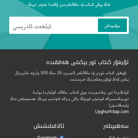
ئەڭ يېڭى كىتاب ۋە ماقالىلەردىن ۋاقتىدا خەۋەر تېپىڭ
ئۇيغۇر كىتاب تور بېكىتى ھەققىدە
ئۇيغۇر كىتاب تورى ۋە ماقالىلەر ئامبىرى 26 مىڭ 500 پارچە ماتېرىيال
بىلەن كەڭ ئوقۇرمەنلەرنىڭ خىزمىتىدە.
قولىڭىزدا تور بېكىتىمىزدە يوق كىتاب، ماقالە، قوليازما بولسا،
توربېكىتىمىزگە قوشۇپ قويۇڭ ياكى بىزگە ئەۋەتىپ بېرىڭ، ھەممەيلەن تەڭ
پايدىلانسۇن!
UyghurKitap.com
سەھىپىلەر
ئالاقىلىشىش
نەشر ھوقۇقى
Facebook