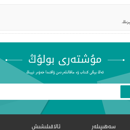
زىڭ.
مۇشتەرى بولۇڭ
ئەڭ يېڭى كىتاب ۋە ماقالىلەردىن ۋاقتىدا خەۋەر تېپىڭ
سەھىپىلەر
ئالاقىلىشىش