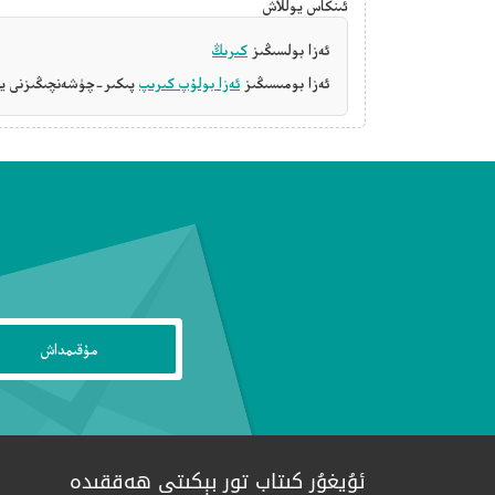
ئىنكاس يوللاش
ئەزا بولسىڭىز
كىرىڭ
ئەزا بومىسىڭىز
ئەزا بولۇپ كىرىپ
پىكىر-چۈشەنچىڭىزنى يې
ئۇيغۇر كىتاب تور بېكىتى ھەققىدە