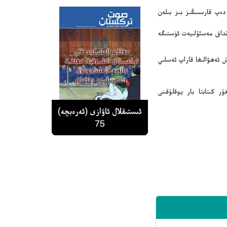
دەپ قارىسىڭىز بىز بىلەن
نداق مەسئۇلىيەت ئۈستىگە
 ئەھۋالىغا قاراپ ئەسلىي
ر كىتابتا بار يوقلۇقىنى
ئىستىقلال ئاۋازى (ئەرەبچە)
ئىستىقلال ئاۋازى (ئەرەبچە)
ئىستىقلال ئاۋازى (ئەرەبچە)
ئىستىقلال ئاۋازى (ئەرەبچە)
ئىستىقلال ئاۋازى (ئەرەبچە)
79
78
77
76
75