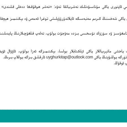
سلىي ئاپتورى ياكى مۇناسىۋەتلىك نەشرىياتقا تەۋە: «نەشر ھوقۇقىغا دەخلى قىلىندى» 
ن ياكى شەخسنىڭ كىرىم مەنبەسىگە ئايلاندۇرۇۋېلىشى توغرا ئەمەس ۋە بېكىتىمىز ھېچقا
ڭ تامغۇسىز ۋە سۈزۈك نۇسخىسى بىزدە مەۋجۇت بولۇپ، تەلەپ قىلغۇچىلارنىڭ پايدىلىنىش
ياخشى ماتېرىياللار ياكى ئېلكىتابلار بولسا، بېكىتىمىزگە ئەزا بولۇپ، ئاۋۋال ئۇيغۇ
تۈرگە يوللىۋېتىڭ ياكى
uyghurkitap@outlook.com
ئارقىلىق بىزگە يوللاپ بىرىڭ.