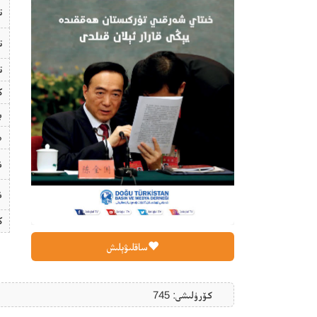
ت
ت
ت
ك
ب
ھ
ن
ن
ك
ساقلىۋېلىش
كۆرۈلىشى: 745