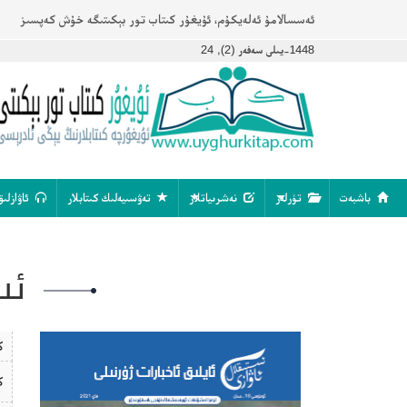
ئەسسالامۇ ئەلەيكۇم، ئۇيغۇر كىتاب تور بېكىتىگە خۇش كەپسىز
1448-يىلى سەفەر (2), 24
باشبەت
تۈرلەر
نەشرىياتلار
تەۋسىيەلىك كىتابلار
ئاۋازلىق
ئى
ك
ك