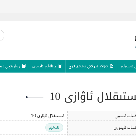
 ئەسەرلەر
ئەۋلاد ئىملاش تەكشۈرگۈچ
ماقالىلەر ئامبىرى
زىيارەتچى دەپ
ستىقلال ئاۋازى 10
ىتاب ئىسمى
ئىستىقلال ئاۋازى 10
ىتاب ئاپتورى
نامەلۇم