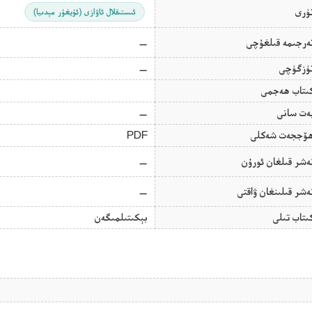
ۈرى
ئىستىقلال ئاۋازى (ئۇيغۇر مېدىيا)
ەرجىمە قىلغۇچى
—
ۈزگۈچى
—
ىتاب ھەجمى
ەت سانى
—
ۆججەت شەكلى
PDF
ەشر قىلغان ئورۇن
—
ەشر قىلىنغان ۋاقتى
—
ىتاب تىلى
بېكىتىلمىگەن