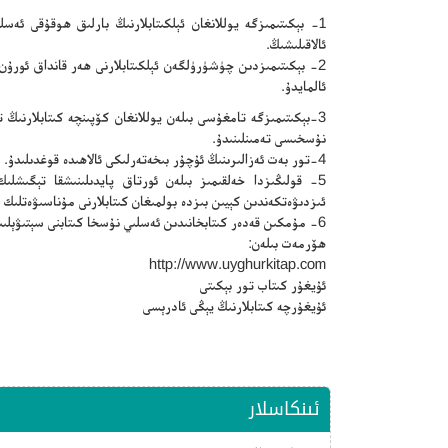
1- بېكىتىمىزگە يوللانغان ئېلكىتابلارنىڭ بارلىق ھوقۇقى ئە
ئالاقىلىشىڭ.
2- بېكىتىمىزدىن چۈشۈرۈلگەن ئېلكىتابلارنى ھەر قانداق ئورۇ
ئالمايدۇ.
3-بېكىتىمىزگە تامغۇسى بىلەن يوللانغان كۆپىنچە كىتابلارنى
نۇسخىسى تەمىنلىنىدۇ.
4-تور بەت ئەزالىرىنىڭ ئۇچۇر بىخەتەرلىكى ئالاھىدە قوغدىلىدۇ.
5- قولىڭىزدا خەلقىمىز بىلەن ئورتاق پايدىلىنىشقا تېگىشلىك 
ئىزدىۋەتكەندىن كېيىن بىزدە بولمىغان كىتابلارنى مۇناسىۋەتلىك 
6- مۇمكىن قەدەر كىتابخانىدىن ئەسلىي نۇسخا كىتابنى سېتىۋېلىپ ئوقۇڭ.
ھۆرمەت بىلەن:
http://www.uyghurkitap.com
ئۇيغۇر كىتاب تور بېكىتى
ئۇيغۇرچە كىتابلارنىڭ يېڭى ئادرېسى
ئىنكاسلار