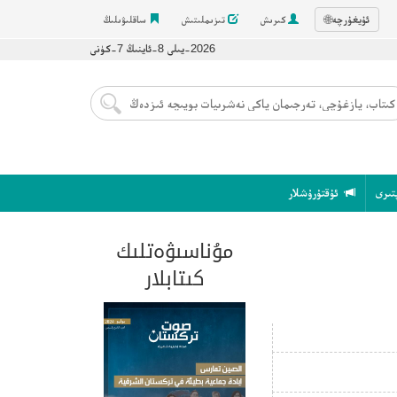
ئۇيغۇرچە
🌐
كىرىش
تىزىملىتىش
ساقلىۋىلىڭ
2026-يىلى 8-ئاينىڭ 7-كۈنى
تىرى
ئۇقتۇرۇشلار
مۇناسىۋەتلىك
كىتابلار