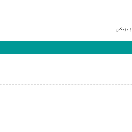
ىز مۇمكىن