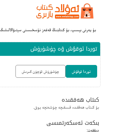
بۇ يەرنى بېسىپ، بۇ كىتابنىڭ قەغەز نۇسخىسىنى سېتىۋالالىشىڭ
توردا ئوقۇش ۋە چۈشۈرۈش
توردا ئوقۇش
چۈشۈرۈش ئۈچۈن كىرىش
كىتاب ھەققىدە
بۇ كىتاب ھەققىدە قىسقىچە چۈشەنچە يوق.
بىكەت ئەسكەرتمىسى
دىققەت: