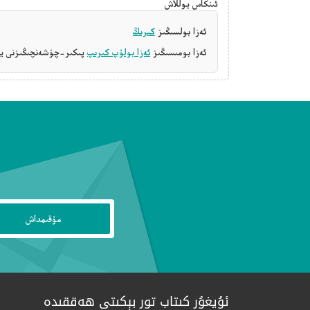
ئىنكاس يوللاش
ئەزا بولسىڭىز
كىرىڭ
ئەزا بومىسىڭىز
ئەزا بولۇپ كىرىپ
پىكىر-چۈشەنچىڭىزنى يې
ئۇيغۇر كىتاب تور بېكىتى ھەققىدە