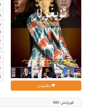
ت
ت
ت
ك
ب
ھ
ن
ن
ك
ساقلىۋېلىش
كۆرۈلىشى: 680