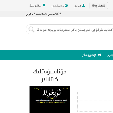
ئۇيغۇرچە
🌐
كىرىش
تىزىملىتىش
ساقلىۋىلىڭ
2026-يىلى 8-ئاينىڭ 7-كۈنى
تىرى
ئۇقتۇرۇشلار
مۇناسىۋەتلىك
كىتابلار