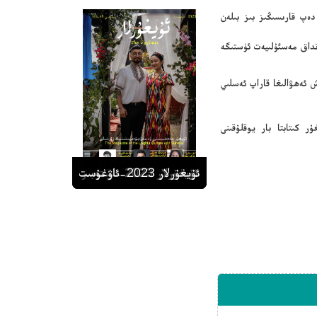
دەپ قارىسىڭىز بىز بىلەن
نداق مەسئۇلىيەت ئۈستىگە
 ئەھۋالىغا قاراپ ئەسلىي
ر كىتابتا بار يوقلۇقىنى
ئۇيغۇرلار 2023-ئاۋغۇست
ئۇيغۇرلار 2023-سېنتەبىر
ئۇيغۇرلار 2023-ئۆكتەبىر
ئۇيغۇرلار 2023-دېكابىر
ئۇيغۇرلار 2023-نويابىر