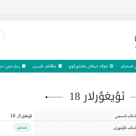
 ئەسەرلەر
ئەۋلاد ئىملاش تەكشۈرگۈچ
ماقالىلەر ئامبىرى
زىيارەتچى دەپ
ئۇيغۇرلار 18
ىتاب ئىسمى
ئۇيغۇرلار 18
ىتاب ئاپتورى
نامەلۇم