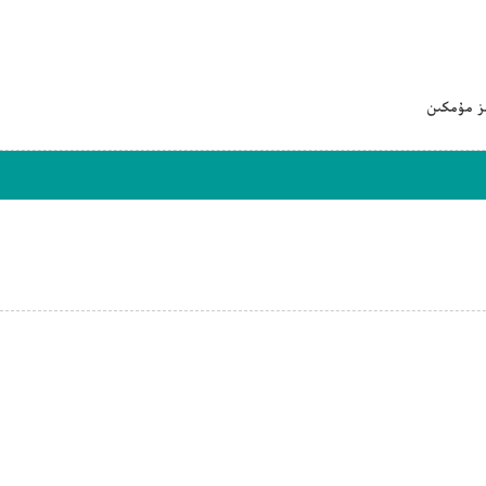
ىز مۇمكىن