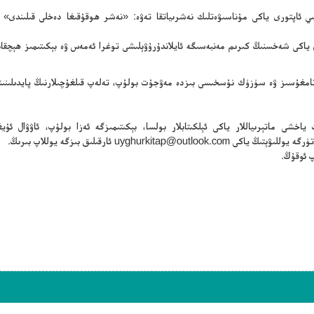
سلىي ئاپتورى ياكى مۇناسىۋەتلىك نەشرىياتقا تەۋە: «نەشر ھوقۇقىغا دەخلى قىلىندى» 
ن ياكى شەخسنىڭ كىرىم مەنبەسىگە ئايلاندۇرۇۋېلىشى توغرا ئەمەس ۋە بېكىتىمىز ھېچقا
ڭ تامغۇسىز ۋە سۈزۈك نۇسخىسى بىزدە مەۋجۇت بولۇپ، تەلەپ قىلغۇچىلارنىڭ پايدىلىنىش
ياخشى ماتېرىياللار ياكى ئېلكىتابلار بولسا، بېكىتىمىزگە ئەزا بولۇپ، ئاۋۋال ئۇيغۇ
تۈرگە يوللىۋېتىڭ ياكى
uyghurkitap@outlook.com
ئارقىلىق بىزگە يوللاپ بىرىڭ.