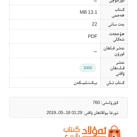
كىتاب
13.1 MB
ھەجمى
بەت سانى
22
ھۆججەت
PDF
شەكلى
نەشر قىلغان
—
ئورۇن
نەشر
قىلىنغان
2000
ۋاقتى
كىتاب تىلى
بېكىتىلمىگەن
كۆرۈلىشى: 760
تورغا يوللانغان ۋاقتى: ‎2019-05-18 01:29