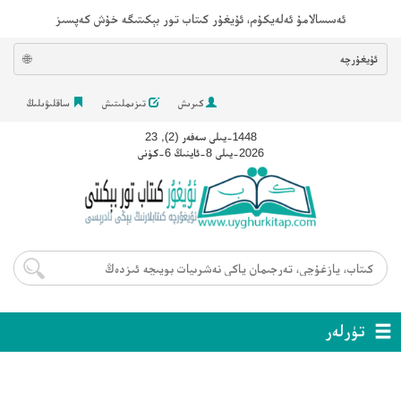
ئەسسالامۇ ئەلەيكۇم، ئۇيغۇر كىتاب تور بېكىتىگە خۇش كەپسىز
ئۇيغۇرچە
🌐
كىرىش
تىزىملىتىش
ساقلىۋىلىڭ
1448-يىلى سەفەر (2), 23
2026-يىلى 8-ئاينىڭ 6-كۈنى
تۈرلەر