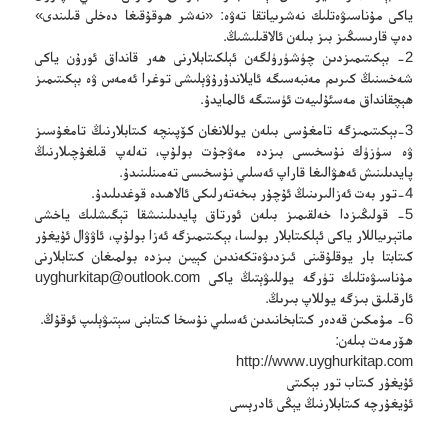
ياكى مۇناسىۋەتلىك نەشرىياتقا تەۋە: «نەشر ھوقۇقىغا دەخلى قىلىندى»
دەپ قارىسىڭىز بىز بىلەن ئالاقىلىشىڭ.
2- بېكىتىمىزدىن چۈشۈرۈلگەن ئېلكىتابلارنى ھەر قانداق ئورۇن ياكى
شەخسنىڭ كىرىم مەنبەسىگە ئايلاندۇرۇۋېلىشى توغرا ئەمەس ۋە بېكىتىمىز
ھېچقانداق مەسئۇلىيەت ئۈستىگە ئالمايدۇ.
3-بېكىتىمىزگە تامغۇسى بىلەن يوللانغان كۆپىنچە كىتابلارنىڭ تامغۇسىز
ۋە سۈزۈك نۇسخىسى بىزدە مەۋجۇت بولۇپ، تەلەپ قىلغۇچىلارنىڭ
پايدىلىنىش ئەھۋالىغا قاراپ ئەسلىي نۇسخىسى تەمىنلىنىدۇ.
4-تور بەت ئەزالىرىنىڭ ئۇچۇر بىخەتەرلىكى ئالاھىدە قوغدىلىدۇ.
5- قولىڭىزدا خەلقىمىز بىلەن ئورتاق پايدىلىنىشقا تېگىشلىك ياخشى
ماتېرىياللار ياكى ئېلكىتابلار بولسا، بېكىتىمىزگە ئەزا بولۇپ، ئاۋۋال ئۇيغۇر
كىتابتا بار يوقلۇقىنى ئىزدىۋەتكەندىن كېيىن بىزدە بولمىغان كىتابلارنى
مۇناسىۋەتلىك تۈرگە يوللىۋېتىڭ ياكى
uyghurkitap@outlook.com
ئارقىلىق بىزگە يوللاپ بىرىڭ.
6- مۇمكىن قەدەر كىتابخانىدىن ئەسلىي نۇسخا كىتابنى سېتىۋېلىپ ئوقۇڭ.
ھۆرمەت بىلەن:
http://www.uyghurkitap.com
ئۇيغۇر كىتاب تور بېكىتى
ئۇيغۇرچە كىتابلارنىڭ يېڭى ئادرېسى