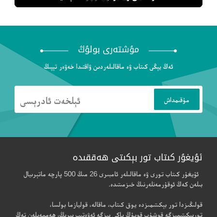
مۇشتەرى بولۇڭ
ئەڭ يېڭى كىتاب ۋە ماقالىلەردىن ۋاقتىدا خەۋەر تېپىڭ
ئۇيغۇر كىتاب تور بېكىتى ھەققىدە
ئۇيغۇر كىتاب تورى ۋە ماقالىلەر ئامبىرى 26 مىڭ 500 پارچە ماتېرىيال
بىلەن كەڭ ئوقۇرمەنلەرنىڭ خىزمىتىدە.
قولىڭىزدا تور بېكىتىمىزدە يوق كىتاب، ماقالە، قوليازما بولسا،
توربېكىتىمىزگە قوشۇپ قويۇڭ ياكى بىزگە ئەۋەتىپ بېرىڭ، ھەممەيلەن تەڭ