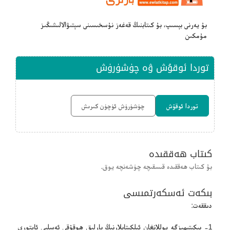
بۇ يەرنى بېسىپ، بۇ كىتابنىڭ قەغەز نۇسخىسىنى سېتىۋالالىشىڭىز
مۇمكىن
توردا ئوقۇش ۋە چۈشۈرۈش
توردا ئوقۇش
چۈشۈرۈش ئۈچۈن كىرىش
كىتاب ھەققىدە
بۇ كىتاب ھەققىدە قىسقىچە چۈشەنچە يوق.
بىكەت ئەسكەرتمىسى
دىققەت:
1- بېكىتىمىزگە يوللانغان ئېلكىتابلارنىڭ بارلىق ھوقۇقى ئەسلىي ئاپتورى