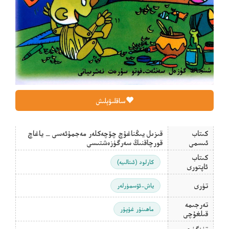
ساقلىۋېلىش
كىتاب
قىزىل يىڭناغۇچ چۆچەكلەر مەجمۇئەسى _ ياغاچ
ئىسمى
قورچاقنىڭ سەرگۈزەشتىسى
كىتاب
كارلود (ئىتالىيە)
ئاپتورى
تۈرى
ياش-ئۆسمۈرلەر
تەرجىمە
ماھىنۇر غۇپۇر
قىلغۇچى
تۈزگۈچى
—