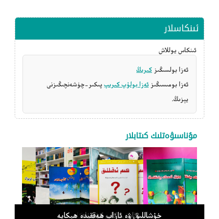
ئىنكاسلار
ئىنكاس يوللاش
ئەزا بولسىڭىز
كىرىڭ
ئەزا بومىسىڭىز
ئەزا بولۇپ كىرىپ
پىكىر-چۈشەنچىڭىزنى
يېزىڭ.
مۇناسىۋەتلىك كىتابلار
كىم ئەقىللىق
كاپ - كاپ كۈچۈك
سوئاللىق پەننىي چۆچەكلەر
يوچۇن ئادەمگە يېقىنلاشماڭ
خۇشاللىق ۋە ئازاب ھەققىدە ھېكايە