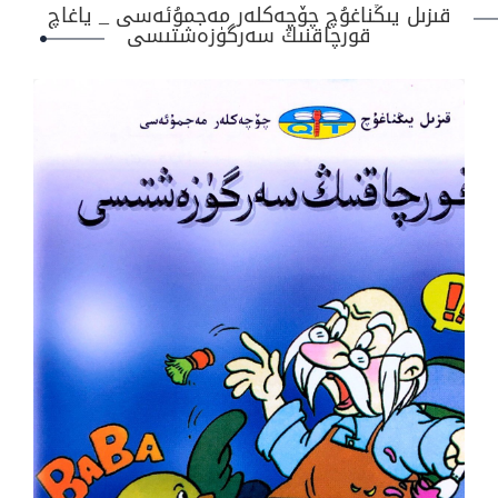
قىزىل يىڭناغۇچ چۆچەكلەر مەجمۇئەسى _ ياغاچ
قورچاقنىڭ سەرگۈزەشتىسى