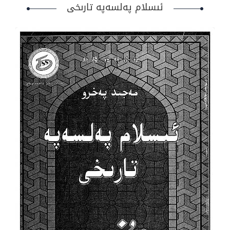
ئىسلام پەلسەپە تارىخى