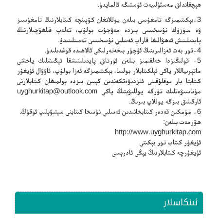
ھېچقانداق مەسئۇلىيەت ئۈستىگە ئالمايدۇ.
3-بېكىتىمىزگە تامغۇسى بىلەن يوللانغان كۆپىنچە كىتابلارنىڭ تامغۇسىز
ۋە سۈزۈك نۇسخىسى بىزدە مەۋجۇت بولۇپ، تەلەپ قىلغۇچىلارنىڭ
پايدىلىنىش ئەھۋالىغا قاراپ ئەسلىي نۇسخىسى تەمىنلىنىدۇ.
4-تور بەت ئەزالىرىنىڭ ئۇچۇر بىخەتەرلىكى ئالاھىدە قوغدىلىدۇ.
5- قولىڭىزدا خەلقىمىز بىلەن ئورتاق پايدىلىنىشقا تېگىشلىك ياخشى
ماتېرىياللار ياكى ئېلكىتابلار بولسا، بېكىتىمىزگە ئەزا بولۇپ، ئاۋۋال ئۇيغۇر
كىتابتا بار يوقلۇقىنى ئىزدىۋەتكەندىن كېيىن بىزدە بولمىغان كىتابلارنى
مۇناسىۋەتلىك تۈرگە يوللىۋېتىڭ ياكى
uyghurkitap@outlook.com
ئارقىلىق بىزگە يوللاپ بىرىڭ.
6- مۇمكىن قەدەر كىتابخانىدىن ئەسلىي نۇسخا كىتابنى سېتىۋېلىپ ئوقۇڭ.
ھۆرمەت بىلەن:
http://www.uyghurkitap.com
ئۇيغۇر كىتاب تور بېكىتى
ئۇيغۇرچە كىتابلارنىڭ يېڭى ئادرېسى
ئىنكاسلار