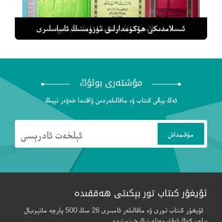
بىلىم بىلەن ئىشەنچ
ئىسلام دىنى ۋە دۇنيا سىياسىيىسى
ئىسلامىيەتنىڭ ئىقتىسادىي ئىدىيىسى
بۈگۈنكى زامان ئىسلام - ئەرەب پەلسەپىسى
ئىسلامدىكى ھۆكۈمدارلىق تۈزۈمىنىڭ ئاساسلىرى
مۇشتەرى بولۇڭ
ئەڭ يېڭى كىتاب ۋە ماقالىلەردىن ۋاقتىدا خەۋەر تېپىڭ
ئۇيغۇر كىتاب تور بېكىتى ھەققىدە
ئۇيغۇر كىتاب تورى ۋە ماقالىلەر ئامبىرى 26 مىڭ 500 پارچە ماتېرىيال
بىلەن كەڭ ئوقۇرمەنلەرنىڭ خىزمىتىدە.