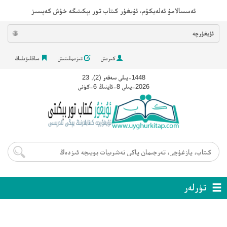
ئەسسالامۇ ئەلەيكۇم، ئۇيغۇر كىتاب تور بېكىتىگە خۇش كەپسىز
ئۇيغۇرچە
🌐
كىرىش
تىزىملىتىش
ساقلىۋىلىڭ
1448-يىلى سەفەر (2), 23
2026-يىلى 8-ئاينىڭ 6-كۈنى
تۈرلەر