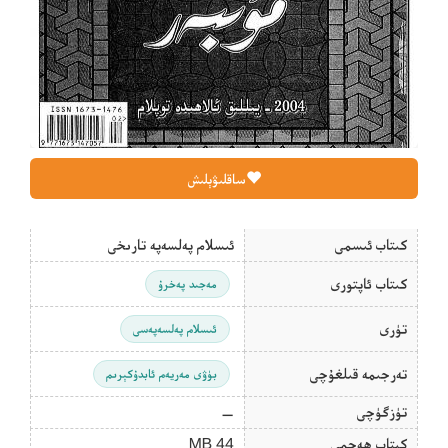
ساقلىۋېلىش
كىتاب ئىسمى
ئىسلام پەلسەپە تارىخى
كىتاب ئاپتورى
مەجىد پەخرۇ
تۈرى
ئىسلام پەلسەپەسى
تەرجىمە قىلغۇچى
بۈۋى مەريەم ئابدۇكېرىم
تۈزگۈچى
—
كىتاب ھەجمى
44 MB