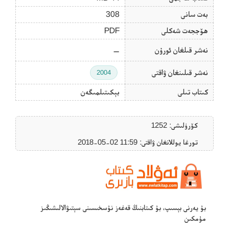
بەت سانى
308
ھۆججەت شەكلى
PDF
نەشر قىلغان ئورۇن
—
نەشر قىلىنغان ۋاقتى
2004
كىتاب تىلى
بېكىتىلمىگەن
كۆرۈلىشى: 1252
تورغا يوللانغان ۋاقتى: ‎2018-05-02 11:59
بۇ يەرنى بېسىپ، بۇ كىتابنىڭ قەغەز نۇسخىسىنى سېتىۋالالىشىڭىز
مۇمكىن