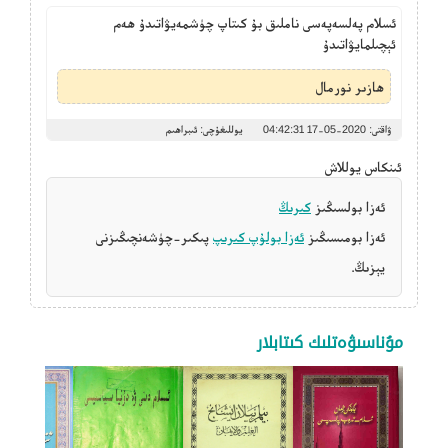
ئسلام پەلسەپەسى ناملىق بۇ كىتاپ چۈشمەيۋاتىدۇ ھەم
ئېچىلمايۋاتىدۇ
ھازىر نورمال
ۋاقتى: 2020-05-17 04:42:31
يوللىغۇچى: ئىبراھىم
ئىنكاس يوللاش
ئەزا بولسىڭىز
كىرىڭ
ئەزا بومىسىڭىز
ئەزا بولۇپ كىرىپ
پىكىر-چۈشەنچىڭىزنى
يېزىڭ.
مۇناسىۋەتلىك كىتابلار