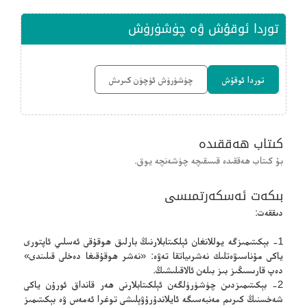
توردا ئوقۇش ۋە چۈشۈرۈش
توردا ئوقۇش
چۈشۈرۈش ئۈچۈن كىرىش
كىتاب ھەققىدە
بۇ كىتاب ھەققىدە قىسقىچە چۈشەنچە يوق.
بىكەت ئەسكەرتمىسى
دىققەت:
1- بېكىتىمىزگە يوللانغان ئېلكىتابلارنىڭ بارلىق ھوقۇقى ئەسلىي ئاپتورى
ياكى مۇناسىۋەتلىك نەشرىياتقا تەۋە: «نەشر ھوقۇقىغا دەخلى قىلىندى»
دەپ قارىسىڭىز بىز بىلەن ئالاقىلىشىڭ.
2- بېكىتىمىزدىن چۈشۈرۈلگەن ئېلكىتابلارنى ھەر قانداق ئورۇن ياكى
شەخسنىڭ كىرىم مەنبەسىگە ئايلاندۇرۇۋېلىشى توغرا ئەمەس ۋە بېكىتىمىز