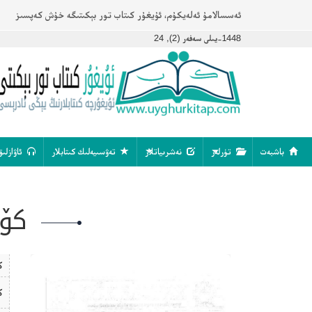
ئەسسالامۇ ئەلەيكۇم، ئۇيغۇر كىتاب تور بېكىتىگە خۇش كەپسىز
1448-يىلى سەفەر (2), 24
باشبەت
تۈرلەر
نەشرىياتلار
تەۋسىيەلىك كىتابلار
ئاۋازلىق
كۆك
ك
ك