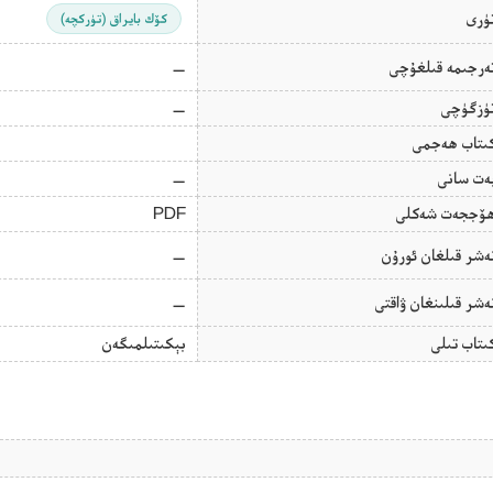
ۈرى
كۆك بايراق (تۈركچە)
ەرجىمە قىلغۇچى
—
ۈزگۈچى
—
ىتاب ھەجمى
ەت سانى
—
ۆججەت شەكلى
PDF
ەشر قىلغان ئورۇن
—
ەشر قىلىنغان ۋاقتى
—
ىتاب تىلى
بېكىتىلمىگەن