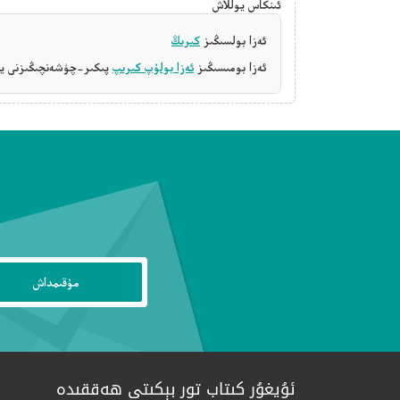
ئىنكاس يوللاش
ئەزا بولسىڭىز
كىرىڭ
ئەزا بومىسىڭىز
ئەزا بولۇپ كىرىپ
پىكىر-چۈشەنچىڭىزنى يې
ئۇيغۇر كىتاب تور بېكىتى ھەققىدە