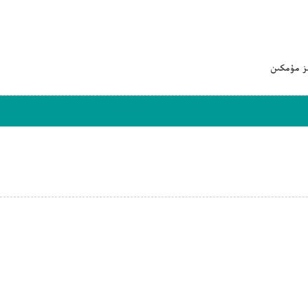
ىز مۇمكىن