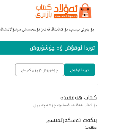
بۇ يەرنى بېسىپ، بۇ كىتابنىڭ قەغەز نۇسخىسىنى سېتىۋالالىشىڭ
توردا ئوقۇش ۋە چۈشۈرۈش
توردا ئوقۇش
چۈشۈرۈش ئۈچۈن كىرىش
كىتاب ھەققىدە
بۇ كىتاب ھەققىدە قىسقىچە چۈشەنچە يوق.
بىكەت ئەسكەرتمىسى
دىققەت: