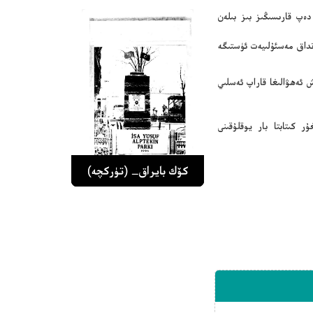
دەپ قارىسىڭىز بىز بىلەن
نداق مەسئۇلىيەت ئۈستىگە
 ئەھۋالىغا قاراپ ئەسلىي
ر كىتابتا بار يوقلۇقىنى
كۆك بايراق_ (تۈركچە)
كۆك بايراق_ (تۈركچە)
كۆك بايراق_ (تۈركچە)
كۆك بايراق_ (تۈركچە)
كۆك بايراق_ (تۈركچە)