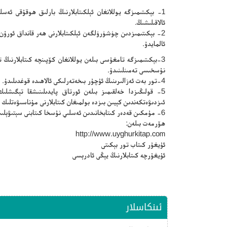
1- بېكىتىمىزگە يوللانغان ئېلكىتابلارنىڭ بارلىق ھوقۇقى ئە
ئالاقىلىشىڭ.
2- بېكىتىمىزدىن چۈشۈرۈلگەن ئېلكىتابلارنى ھەر قانداق ئورۇ
ئالمايدۇ.
3-بېكىتىمىزگە تامغۇسى بىلەن يوللانغان كۆپىنچە كىتابلارنى
نۇسخىسى تەمىنلىنىدۇ.
4-تور بەت ئەزالىرىنىڭ ئۇچۇر بىخەتەرلىكى ئالاھىدە قوغدىلىدۇ.
5- قولىڭىزدا خەلقىمىز بىلەن ئورتاق پايدىلىنىشقا تېگىشلىك 
ئىزدىۋەتكەندىن كېيىن بىزدە بولمىغان كىتابلارنى مۇناسىۋەتلىك 
6- مۇمكىن قەدەر كىتابخانىدىن ئەسلىي نۇسخا كىتابنى سېتىۋېلىپ ئوقۇڭ.
ھۆرمەت بىلەن:
http://www.uyghurkitap.com
ئۇيغۇر كىتاب تور بېكىتى
ئۇيغۇرچە كىتابلارنىڭ يېڭى ئادرېسى
ئىنكاسلار