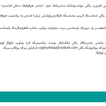
سلىي ئاپتورى ياكى مۇناسىۋەتلىك نەشرىياتقا تەۋە: «نەشر ھوقۇقىغا دەخلى قىلىندى» 
ن ياكى شەخسنىڭ كىرىم مەنبەسىگە ئايلاندۇرۇۋېلىشى توغرا ئەمەس ۋە بېكىتىمىز ھېچقا
ڭ تامغۇسىز ۋە سۈزۈك نۇسخىسى بىزدە مەۋجۇت بولۇپ، تەلەپ قىلغۇچىلارنىڭ پايدىلىنىش
ياخشى ماتېرىياللار ياكى ئېلكىتابلار بولسا، بېكىتىمىزگە ئەزا بولۇپ، ئاۋۋال ئۇيغۇ
تۈرگە يوللىۋېتىڭ ياكى
uyghurkitap@outlook.com
ئارقىلىق بىزگە يوللاپ بىرىڭ.