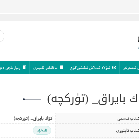
 ئەسەرلەر
ئەۋلاد ئىملاش تەكشۈرگۈچ
ماقالىلەر ئامبىرى
زىيارەتچى دەپ
 بايراق_ (تۈركچە)
ىتاب ئىسمى
كۆك بايراق_ (تۈركچە)
ىتاب ئاپتورى
نامەلۇم