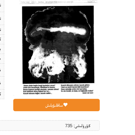
ت
ت
ت
ك
ب
ھ
ن
ن
ك
ساقلىۋېلىش
كۆرۈلىشى: 735