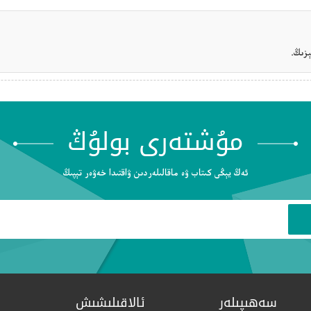
زىڭ.
مۇشتەرى بولۇڭ
ئەڭ يېڭى كىتاب ۋە ماقالىلەردىن ۋاقتىدا خەۋەر تېپىڭ
سەھىپىلەر
ئالاقىلىشىش