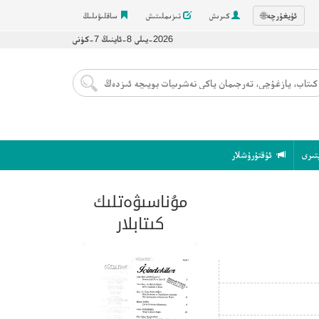
ئۇيغۇرچە
🌐
كىرىش
تىزىملىتىش
ساقلىۋىلىڭ
2026-يىلى 8-ئاينىڭ 7-كۈنى
تىرى
ئۇقتۇرۇشلار
مۇناسىۋەتلىك
كىتابلار