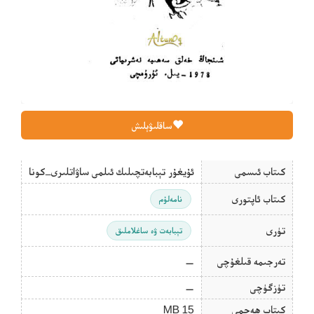
ساقلىۋېلىش
كىتاب ئىسمى
ئۇيغۇر تېبابەتچىلىك ئىلمى ساۋاتلىرى_كونا
كىتاب ئاپتورى
نامەلۇم
تۈرى
تېبابەت ۋە ساغلاملىق
تەرجىمە قىلغۇچى
—
تۈزگۈچى
—
كىتاب ھەجمى
15 MB