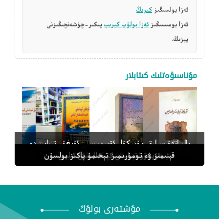
ئەزا بولسىڭىز
كىرىڭ
ئەزا بومىسىڭىز
ئەزا بولۇپ كىرىپ
پىكىر-چۈشەنچىڭىزنى
يېزىڭ.
مۇناسىۋەتلىك كىتابلار
بالىياتقۇ سىلىق مۇسكۇل ئۆسمىسىنى ئۇيغۇر تېبابىتىدە
دىياگنوز قويۇپ داۋالاش
ئۇيغۇر تېبابەت پەلسەپىسى
ئۇيغۇر تېبابىتى كېسەللىنىش ئىلمى
ئۇيغۇر تېبابىتى تاشقى كېسەللىكلەر ئىلمى
قېنىمىز ۋە تومۇرىمىز تېخىمۇ پاكىز بولسۇن
مۇشتەرى بولۇڭ