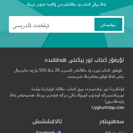
ئەڭ يېڭى كىتاب ۋە ماقالىلەردىن ۋاقتىدا خەۋەر تېپىڭ
ئۇيغۇر كىتاب تور بېكىتى ھەققىدە
ئۇيغۇر كىتاب تورى ۋە ماقالىلەر ئامبىرى 26 مىڭ 500 پارچە ماتېرىيال
بىلەن كەڭ ئوقۇرمەنلەرنىڭ خىزمىتىدە.
قولىڭىزدا تور بېكىتىمىزدە يوق كىتاب، ماقالە، قوليازما بولسا،
توربېكىتىمىزگە قوشۇپ قويۇڭ ياكى بىزگە ئەۋەتىپ بېرىڭ، ھەممەيلەن تەڭ
پايدىلانسۇن!
UyghurKitap.com
سەھىپىلەر
ئالاقىلىشىش
نەشر ھوقۇقى
Facebook