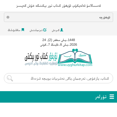
ئەسسالامۇ ئەلەيكۇم، ئۇيغۇر كىتاب تور بېكىتىگە خۇش كەپسىز
ئۇيغۇرچە
🌐
كىرىش
تىزىملىتىش
ساقلىۋىلىڭ
1448-يىلى سەفەر (2), 24
2026-يىلى 8-ئاينىڭ 7-كۈنى
تۈرلەر