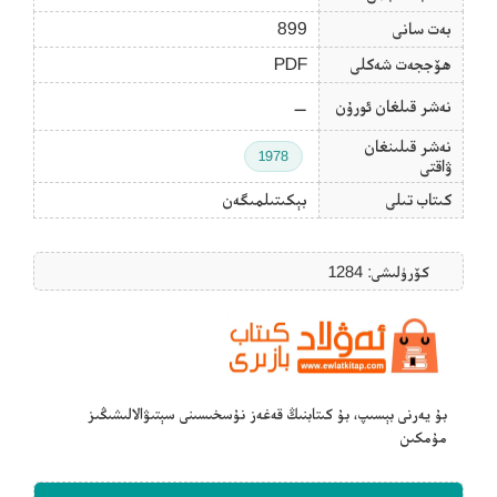
بەت سانى
899
ھۆججەت شەكلى
PDF
نەشر قىلغان ئورۇن
—
نەشر قىلىنغان
1978
ۋاقتى
كىتاب تىلى
بېكىتىلمىگەن
كۆرۈلىشى: 1284
بۇ يەرنى بېسىپ، بۇ كىتابنىڭ قەغەز نۇسخىسىنى سېتىۋالالىشىڭىز
مۇمكىن