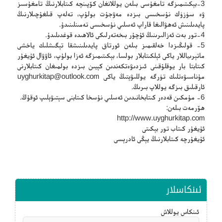
3-بېكىتىمىزگە تامغۇسى بىلەن يوللانغان كۆپىنچە كىتابلارنىڭ تامغۇسىز
ۋە سۈزۈك نۇسخىسى بىزدە مەۋجۇت بولۇپ، تەلەپ قىلغۇچىلارنىڭ
پايدىلىنىش ئەھۋالىغا قاراپ ئەسلىي نۇسخىسى تەمىنلىنىدۇ.
4-تور بەت ئەزالىرىنىڭ ئۇچۇر بىخەتەرلىكى ئالاھىدە قوغدىلىدۇ.
5- قولىڭىزدا خەلقىمىز بىلەن ئورتاق پايدىلىنىشقا تېگىشلىك ياخشى
ماتېرىياللار ياكى ئېلكىتابلار بولسا، بېكىتىمىزگە ئەزا بولۇپ، ئاۋۋال ئۇيغۇر
كىتابتا بار يوقلۇقىنى ئىزدىۋەتكەندىن كېيىن بىزدە بولمىغان كىتابلارنى
مۇناسىۋەتلىك تۈرگە يوللىۋېتىڭ ياكى
uyghurkitap@outlook.com
ئارقىلىق بىزگە يوللاپ بىرىڭ.
6- مۇمكىن قەدەر كىتابخانىدىن ئەسلىي نۇسخا كىتابنى سېتىۋېلىپ ئوقۇڭ.
ھۆرمەت بىلەن:
http://www.uyghurkitap.com
ئۇيغۇر كىتاب تور بېكىتى
ئۇيغۇرچە كىتابلارنىڭ يېڭى ئادرېسى
ئىنكاسلار
ئىنكاس يوللاش