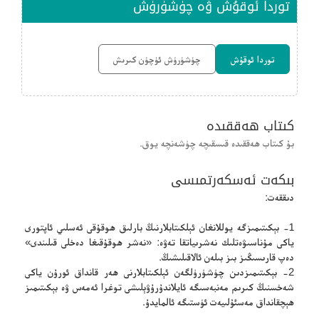
توردا ئوقۇش ۋە چۈشۈرۈش
توردا ئوقۇش
چۈشۈرۈش ئۈچۈن كىرىش
كىتاب ھەققىدە
بۇ كىتاب ھەققىدە قىسقىچە چۈشەنچە يوق.
بىكەت ئەسكەرتمىسى
دىققەت:
1- بېكىتىمىزگە يوللانغان ئېلكىتابلارنىڭ بارلىق ھوقۇقى ئەسلىي ئاپتورى
ياكى مۇناسىۋەتلىك نەشرىياتقا تەۋە: «نەشر ھوقۇقىغا دەخلى قىلىندى»
دەپ قارىسىڭىز بىز بىلەن ئالاقىلىشىڭ.
2- بېكىتىمىزدىن چۈشۈرۈلگەن ئېلكىتابلارنى ھەر قانداق ئورۇن ياكى
شەخسنىڭ كىرىم مەنبەسىگە ئايلاندۇرۇۋېلىشى توغرا ئەمەس ۋە بېكىتىمىز
ھېچقانداق مەسئۇلىيەت ئۈستىگە ئالمايدۇ.