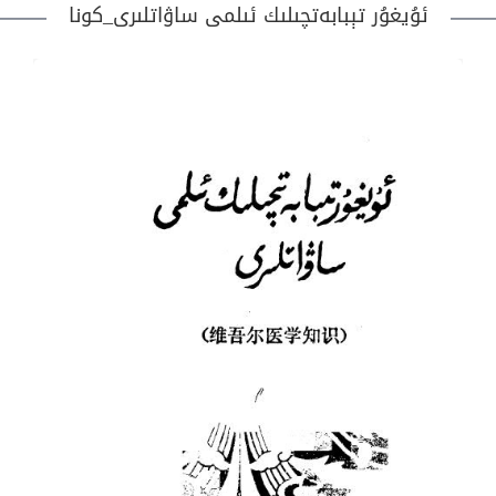
ئۇيغۇر تېبابەتچىلىك ئىلمى ساۋاتلىرى_كونا