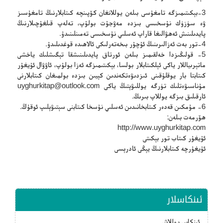
3-بېكىتىمىزگە تامغۇسى بىلەن يوللانغان كۆپىنچە كىتابلارنىڭ تامغۇسىز
ۋە سۈزۈك نۇسخىسى بىزدە مەۋجۇت بولۇپ، تەلەپ قىلغۇچىلارنىڭ
پايدىلىنىش ئەھۋالىغا قاراپ ئەسلىي نۇسخىسى تەمىنلىنىدۇ.
4-تور بەت ئەزالىرىنىڭ ئۇچۇر بىخەتەرلىكى ئالاھىدە قوغدىلىدۇ.
5- قولىڭىزدا خەلقىمىز بىلەن ئورتاق پايدىلىنىشقا تېگىشلىك ياخشى
ماتېرىياللار ياكى ئېلكىتابلار بولسا، بېكىتىمىزگە ئەزا بولۇپ، ئاۋۋال ئۇيغۇر
كىتابتا بار يوقلۇقىنى ئىزدىۋەتكەندىن كېيىن بىزدە بولمىغان كىتابلارنى
مۇناسىۋەتلىك تۈرگە يوللىۋېتىڭ ياكى
uyghurkitap@outlook.com
ئارقىلىق بىزگە يوللاپ بىرىڭ.
6- مۇمكىن قەدەر كىتابخانىدىن ئەسلىي نۇسخا كىتابنى سېتىۋېلىپ ئوقۇڭ.
ھۆرمەت بىلەن:
http://www.uyghurkitap.com
ئۇيغۇر كىتاب تور بېكىتى
ئۇيغۇرچە كىتابلارنىڭ يېڭى ئادرېسى
ئىنكاسلار
ئىنكاس يوللاش