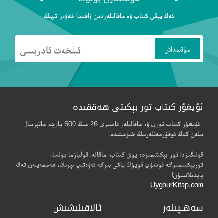
ئەڭ يېڭى كىتاب ۋە ماقالىلەردىن ۋاقتىدا خەۋەر تېپىڭ
ئۇيغۇر كىتاب تور بېكىتى ھەققىدە
ئۇيغۇر كىتاب تورى ۋە ماقالىلەر ئامبىرى 26 مىڭ 500 پارچە ماتېرىيال
بىلەن كەڭ ئوقۇرمەنلەرنىڭ خىزمىتىدە.
قولىڭىزدا تور بېكىتىمىزدە يوق كىتاب، ماقالە، قوليازما بولسا،
توربېكىتىمىزگە قوشۇپ قويۇڭ ياكى بىزگە ئەۋەتىپ بېرىڭ، ھەممەيلەن تەڭ
پايدىلانسۇن!
UyghurKitap.com
سەھىپىلەر
ئالاقىلىشىش