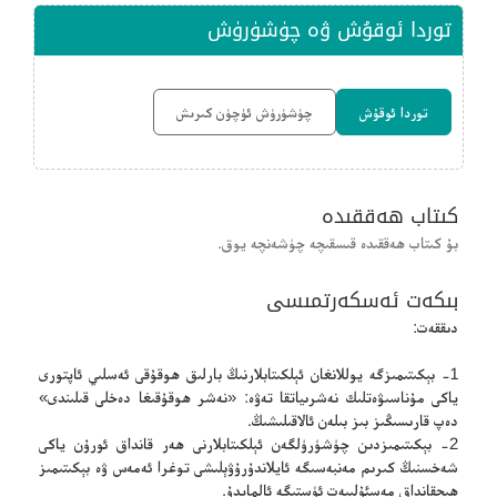
توردا ئوقۇش ۋە چۈشۈرۈش
توردا ئوقۇش
چۈشۈرۈش ئۈچۈن كىرىش
كىتاب ھەققىدە
بۇ كىتاب ھەققىدە قىسقىچە چۈشەنچە يوق.
بىكەت ئەسكەرتمىسى
دىققەت:
1- بېكىتىمىزگە يوللانغان ئېلكىتابلارنىڭ بارلىق ھوقۇقى ئەسلىي ئاپتورى
ياكى مۇناسىۋەتلىك نەشرىياتقا تەۋە: «نەشر ھوقۇقىغا دەخلى قىلىندى»
دەپ قارىسىڭىز بىز بىلەن ئالاقىلىشىڭ.
2- بېكىتىمىزدىن چۈشۈرۈلگەن ئېلكىتابلارنى ھەر قانداق ئورۇن ياكى
شەخسنىڭ كىرىم مەنبەسىگە ئايلاندۇرۇۋېلىشى توغرا ئەمەس ۋە بېكىتىمىز
ھېچقانداق مەسئۇلىيەت ئۈستىگە ئالمايدۇ.