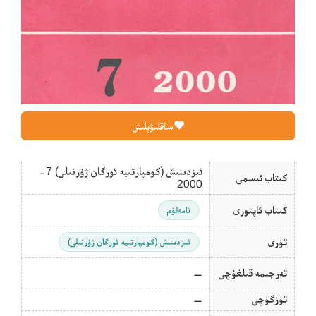
ساقلىۋېلىش
ئىزدىنىش (كومپارتىيە ئورگان ژۇرنىلى) 7-
كىتاب ئىسمى
2000
كىتاب ئاپتورى
نامەلۇم
تۈرى
ئىزدىنىش (كومپارتىيە ئورگان ژۇرنىلى)
تەرجىمە قىلغۇچى
—
تۈزگۈچى
—