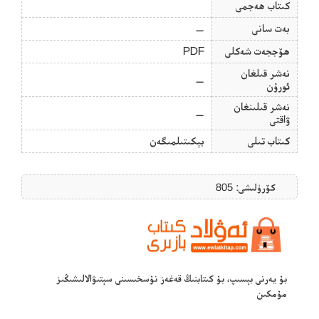
كىتاب ھەجمى
بەت سانى
—
ھۆججەت شەكلى
PDF
نەشر قىلغان
—
ئورۇن
نەشر قىلىنغان
—
ۋاقتى
كىتاب تىلى
بېكىتىلمىگەن
كۆرۈلىشى: 805
بۇ يەرنى بېسىپ، بۇ كىتابنىڭ قەغەز نۇسخىسىنى سېتىۋالالىشىڭىز
مۇمكىن