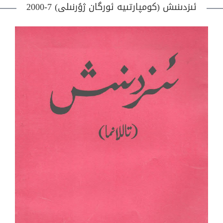
ئىزدىنىش (كومپارتىيە ئورگان ژۇرنىلى) 7-2000