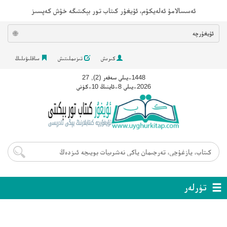
ئەسسالامۇ ئەلەيكۇم، ئۇيغۇر كىتاب تور بېكىتىگە خۇش كەپسىز
ئۇيغۇرچە
🌐
كىرىش
تىزىملىتىش
ساقلىۋىلىڭ
1448-يىلى سەفەر (2), 27
2026-يىلى 8-ئاينىڭ 10-كۈنى
تۈرلەر