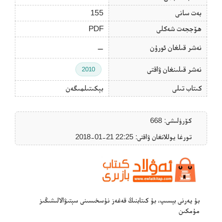
بەت سانى
155
ھۆججەت شەكلى
PDF
نەشر قىلغان ئورۇن
—
نەشر قىلىنغان ۋاقتى
2010
كىتاب تىلى
بېكىتىلمىگەن
كۆرۈلىشى: 668
تورغا يوللانغان ۋاقتى: ‎2018-01-21 22:25
بۇ يەرنى بېسىپ، بۇ كىتابنىڭ قەغەز نۇسخىسىنى سېتىۋالالىشىڭىز
مۇمكىن