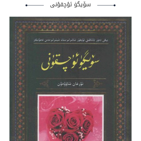
سۆيگۈ ئۇچقۇنى