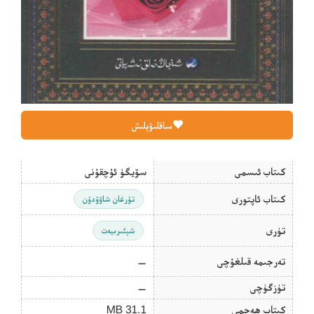
ساقلىۋېلىش
كىتاب ئىسمى
سۆيگۈ ئۇچقۇنى
كىتاب ئاپتورى
تۇرغان شاۋۇدۇن
تۈرى
شېئىرىيەت
تەرجىمە قىلغۇچى
—
تۈزگۈچى
—
كىتاب ھەجمى
31.1 MB