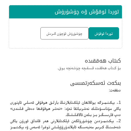
توردا ئوقۇش ۋە چۈشۈرۈش
توردا ئوقۇش
چۈشۈرۈش ئۈچۈن كىرىش
كىتاب ھەققىدە
بۇ كىتاب ھەققىدە قىسقىچە چۈشەنچە يوق.
بىكەت ئەسكەرتمىسى
دىققەت:
1- بېكىتىمىزگە يوللانغان ئېلكىتابلارنىڭ بارلىق ھوقۇقى ئەسلىي ئاپتورى
ياكى مۇناسىۋەتلىك نەشرىياتقا تەۋە: «نەشر ھوقۇقىغا دەخلى قىلىندى»
دەپ قارىسىڭىز بىز بىلەن ئالاقىلىشىڭ.
2- بېكىتىمىزدىن چۈشۈرۈلگەن ئېلكىتابلارنى ھەر قانداق ئورۇن ياكى
شەخسنىڭ كىرىم مەنبەسىگە ئايلاندۇرۇۋېلىشى توغرا ئەمەس ۋە بېكىتىمىز