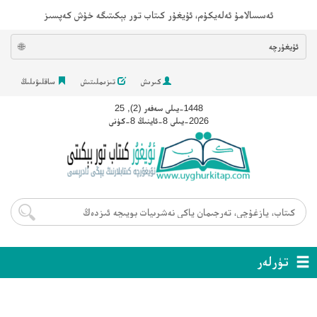
ئەسسالامۇ ئەلەيكۇم، ئۇيغۇر كىتاب تور بېكىتىگە خۇش كەپسىز
ئۇيغۇرچە
🌐
كىرىش
تىزىملىتىش
ساقلىۋىلىڭ
1448-يىلى سەفەر (2), 25
2026-يىلى 8-ئاينىڭ 8-كۈنى
تۈرلەر