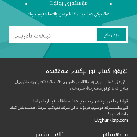
مۇشتەرى بولۇڭ
ئەڭ يېڭى كىتاب ۋە ماقالىلەردىن ۋاقتىدا خەۋەر تېپىڭ
ئۇيغۇر كىتاب تور بېكىتى ھەققىدە
ئۇيغۇر كىتاب تورى ۋە ماقالىلەر ئامبىرى 26 مىڭ 500 پارچە ماتېرىيال
بىلەن كەڭ ئوقۇرمەنلەرنىڭ خىزمىتىدە.
قولىڭىزدا تور بېكىتىمىزدە يوق كىتاب، ماقالە، قوليازما بولسا،
توربېكىتىمىزگە قوشۇپ قويۇڭ ياكى بىزگە ئەۋەتىپ بېرىڭ، ھەممەيلەن تەڭ
پايدىلانسۇن!
UyghurKitap.com
سەھىپىلەر
ئالاقىلىشىش