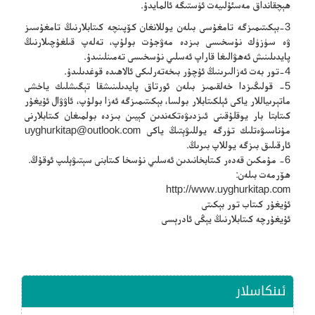
ھېچقانداق مەسئۇلىيەت ئۈستىگە ئالمايدۇ.
3-بېكىتىمىزگە تامغۇسى بىلەن يوللانغان كۆپىنچە كىتابلارنىڭ تامغۇسىز
ۋە سۈزۈك نۇسخىسى بىزدە مەۋجۇت بولۇپ، تەلەپ قىلغۇچىلارنىڭ
پايدىلىنىش ئەھۋالىغا قاراپ ئەسلىي نۇسخىسى تەمىنلىنىدۇ.
4-تور بەت ئەزالىرىنىڭ ئۇچۇر بىخەتەرلىكى ئالاھىدە قوغدىلىدۇ.
5- قولىڭىزدا خەلقىمىز بىلەن ئورتاق پايدىلىنىشقا تېگىشلىك ياخشى
ماتېرىياللار ياكى ئېلكىتابلار بولسا، بېكىتىمىزگە ئەزا بولۇپ، ئاۋۋال ئۇيغۇر
كىتابتا بار يوقلۇقىنى ئىزدىۋەتكەندىن كېيىن بىزدە بولمىغان كىتابلارنى
مۇناسىۋەتلىك تۈرگە يوللىۋېتىڭ ياكى
uyghurkitap@outlook.com
ئارقىلىق بىزگە يوللاپ بىرىڭ.
6- مۇمكىن قەدەر كىتابخانىدىن ئەسلىي نۇسخا كىتابنى سېتىۋېلىپ ئوقۇڭ.
ھۆرمەت بىلەن:
http://www.uyghurkitap.com
ئۇيغۇر كىتاب تور بېكىتى
ئۇيغۇرچە كىتابلارنىڭ يېڭى ئادرېسى
ئىنكاسلار