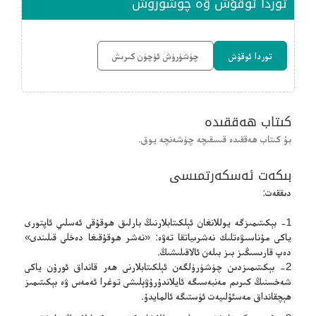
توردا ئوقۇش ۋە چۈشۈرۈش
توردا ئوقۇش
چۈشۈرۈش ئۈچۈن كىرىش
كىتاب ھەققىدە
بۇ كىتاب ھەققىدە قىسقىچە چۈشەنچە يوق.
بىكەت ئەسكەرتمىسى
دىققەت:
1- بېكىتىمىزگە يوللانغان ئېلكىتابلارنىڭ بارلىق ھوقۇقى ئەسلىي ئاپتورى
ياكى مۇناسىۋەتلىك نەشرىياتقا تەۋە: «نەشر ھوقۇقىغا دەخلى قىلىندى»
دەپ قارىسىڭىز بىز بىلەن ئالاقىلىشىڭ.
2- بېكىتىمىزدىن چۈشۈرۈلگەن ئېلكىتابلارنى ھەر قانداق ئورۇن ياكى
شەخسنىڭ كىرىم مەنبەسىگە ئايلاندۇرۇۋېلىشى توغرا ئەمەس ۋە بېكىتىمىز
ھېچقانداق مەسئۇلىيەت ئۈستىگە ئالمايدۇ.