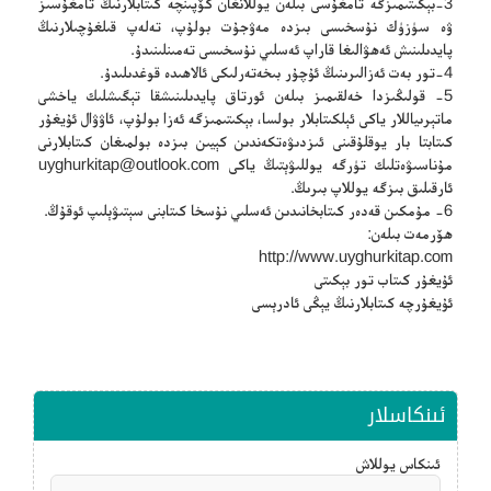
3-بېكىتىمىزگە تامغۇسى بىلەن يوللانغان كۆپىنچە كىتابلارنىڭ تامغۇسىز
ۋە سۈزۈك نۇسخىسى بىزدە مەۋجۇت بولۇپ، تەلەپ قىلغۇچىلارنىڭ
پايدىلىنىش ئەھۋالىغا قاراپ ئەسلىي نۇسخىسى تەمىنلىنىدۇ.
4-تور بەت ئەزالىرىنىڭ ئۇچۇر بىخەتەرلىكى ئالاھىدە قوغدىلىدۇ.
5- قولىڭىزدا خەلقىمىز بىلەن ئورتاق پايدىلىنىشقا تېگىشلىك ياخشى
ماتېرىياللار ياكى ئېلكىتابلار بولسا، بېكىتىمىزگە ئەزا بولۇپ، ئاۋۋال ئۇيغۇر
كىتابتا بار يوقلۇقىنى ئىزدىۋەتكەندىن كېيىن بىزدە بولمىغان كىتابلارنى
مۇناسىۋەتلىك تۈرگە يوللىۋېتىڭ ياكى
uyghurkitap@outlook.com
ئارقىلىق بىزگە يوللاپ بىرىڭ.
6- مۇمكىن قەدەر كىتابخانىدىن ئەسلىي نۇسخا كىتابنى سېتىۋېلىپ ئوقۇڭ.
ھۆرمەت بىلەن:
http://www.uyghurkitap.com
ئۇيغۇر كىتاب تور بېكىتى
ئۇيغۇرچە كىتابلارنىڭ يېڭى ئادرېسى
ئىنكاسلار
ئىنكاس يوللاش