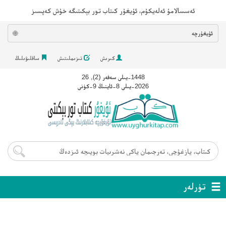
ئەسسالامۇ ئەلەيكۇم، ئۇيغۇر كىتاب تور بېكىتىگە خۇش كەپسىز
ئۇيغۇرچە
🌐
كىرىش
تىزىملىتىش
ساقلىۋىلىڭ
1448-يىلى سەفەر (2), 26
2026-يىلى 8-ئاينىڭ 9-كۈنى
تۈرلەر