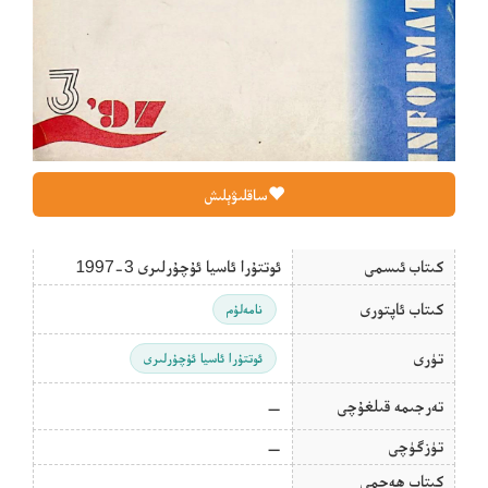
ساقلىۋېلىش
كىتاب ئىسمى
ئوتتۇرا ئاسيا ئۇچۇرلىرى 3-1997
كىتاب ئاپتورى
نامەلۇم
تۈرى
ئوتتۇرا ئاسيا ئۇچۇرلىرى
تەرجىمە قىلغۇچى
—
تۈزگۈچى
—
كىتاب ھەجمى