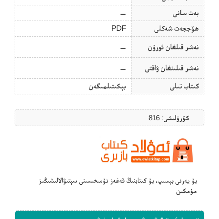
بەت سانى
—
ھۆججەت شەكلى
PDF
نەشر قىلغان ئورۇن
—
نەشر قىلىنغان ۋاقتى
—
كىتاب تىلى
بېكىتىلمىگەن
كۆرۈلىشى: 816
بۇ يەرنى بېسىپ، بۇ كىتابنىڭ قەغەز نۇسخىسىنى سېتىۋالالىشىڭىز
مۇمكىن