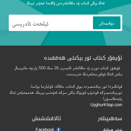
ئەڭ يېڭى كىتاب ۋە ماقالىلەردىن ۋاقتىدا خەۋەر تېپىڭ
ئۇيغۇر كىتاب تور بېكىتى ھەققىدە
ئۇيغۇر كىتاب تورى ۋە ماقالىلەر ئامبىرى 26 مىڭ 500 پارچە ماتېرىيال
بىلەن كەڭ ئوقۇرمەنلەرنىڭ خىزمىتىدە.
قولىڭىزدا تور بېكىتىمىزدە يوق كىتاب، ماقالە، قوليازما بولسا،
توربېكىتىمىزگە قوشۇپ قويۇڭ ياكى بىزگە ئەۋەتىپ بېرىڭ، ھەممەيلەن تەڭ
پايدىلانسۇن!
UyghurKitap.com
سەھىپىلەر
ئالاقىلىشىش
نەشر ھوقۇقى
Facebook