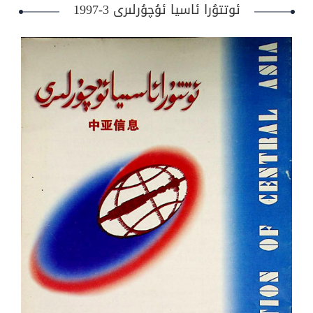
ئوتتۇرا ئاسيا ئۇچۇرلىرى 3-1997