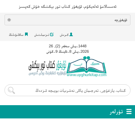
ئەسسالامۇ ئەلەيكۇم، ئۇيغۇر كىتاب تور بېكىتىگە خۇش كەپسىز
ئۇيغۇرچە
🌐
كىرىش
تىزىملىتىش
ساقلىۋىلىڭ
1448-يىلى سەفەر (2), 26
2026-يىلى 8-ئاينىڭ 9-كۈنى
تۈرلەر