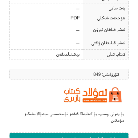
بەت سانى
—
ھۆججەت شەكلى
PDF
نەشر قىلغان ئورۇن
—
نەشر قىلىنغان ۋاقتى
—
كىتاب تىلى
بېكىتىلمىگەن
كۆرۈلىشى: 849
بۇ يەرنى بېسىپ، بۇ كىتابنىڭ قەغەز نۇسخىسىنى سېتىۋالالىشىڭىز
مۇمكىن