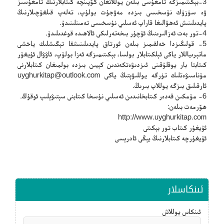
3-بېكىتىمىزگە تامغۇسى بىلەن يوللانغان كۆپىنچە كىتابلارنىڭ تامغۇسىز
ۋە سۈزۈك نۇسخىسى بىزدە مەۋجۇت بولۇپ، تەلەپ قىلغۇچىلارنىڭ
پايدىلىنىش ئەھۋالىغا قاراپ ئەسلىي نۇسخىسى تەمىنلىنىدۇ.
4-تور بەت ئەزالىرىنىڭ ئۇچۇر بىخەتەرلىكى ئالاھىدە قوغدىلىدۇ.
5- قولىڭىزدا خەلقىمىز بىلەن ئورتاق پايدىلىنىشقا تېگىشلىك ياخشى
ماتېرىياللار ياكى ئېلكىتابلار بولسا، بېكىتىمىزگە ئەزا بولۇپ، ئاۋۋال ئۇيغۇر
كىتابتا بار يوقلۇقىنى ئىزدىۋەتكەندىن كېيىن بىزدە بولمىغان كىتابلارنى
مۇناسىۋەتلىك تۈرگە يوللىۋېتىڭ ياكى
uyghurkitap@outlook.com
ئارقىلىق بىزگە يوللاپ بىرىڭ.
6- مۇمكىن قەدەر كىتابخانىدىن ئەسلىي نۇسخا كىتابنى سېتىۋېلىپ ئوقۇڭ.
ھۆرمەت بىلەن:
http://www.uyghurkitap.com
ئۇيغۇر كىتاب تور بېكىتى
ئۇيغۇرچە كىتابلارنىڭ يېڭى ئادرېسى
ئىنكاسلار
ئىنكاس يوللاش