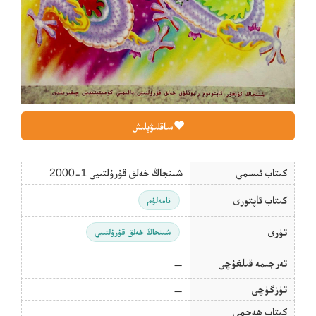
ساقلىۋېلىش
كىتاب ئىسمى
شىنجاڭ خەلق قۇرۇلتىيى 1-2000
كىتاب ئاپتورى
نامەلۇم
تۈرى
شىنجاڭ خەلق قۇرۇلتىيى
تەرجىمە قىلغۇچى
—
تۈزگۈچى
—
كىتاب ھەجمى