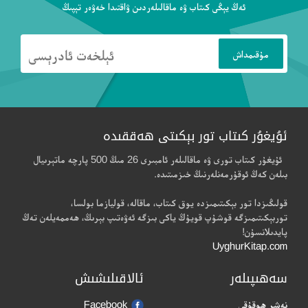
ئەڭ يېڭى كىتاب ۋە ماقالىلەردىن ۋاقتىدا خەۋەر تېپىڭ
ئۇيغۇر كىتاب تور بېكىتى ھەققىدە
ئۇيغۇر كىتاب تورى ۋە ماقالىلەر ئامبىرى 26 مىڭ 500 پارچە ماتېرىيال
بىلەن كەڭ ئوقۇرمەنلەرنىڭ خىزمىتىدە.
قولىڭىزدا تور بېكىتىمىزدە يوق كىتاب، ماقالە، قوليازما بولسا،
توربېكىتىمىزگە قوشۇپ قويۇڭ ياكى بىزگە ئەۋەتىپ بېرىڭ، ھەممەيلەن تەڭ
پايدىلانسۇن!
UyghurKitap.com
سەھىپىلەر
ئالاقىلىشىش
نەشر ھوقۇقى
Facebook