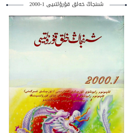
شىنجاڭ خەلق قۇرۇلتىيى 1-2000