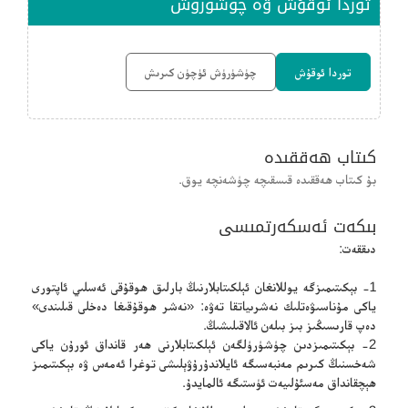
توردا ئوقۇش ۋە چۈشۈرۈش
توردا ئوقۇش
چۈشۈرۈش ئۈچۈن كىرىش
كىتاب ھەققىدە
بۇ كىتاب ھەققىدە قىسقىچە چۈشەنچە يوق.
بىكەت ئەسكەرتمىسى
دىققەت:
1- بېكىتىمىزگە يوللانغان ئېلكىتابلارنىڭ بارلىق ھوقۇقى ئەسلىي ئاپتورى
ياكى مۇناسىۋەتلىك نەشرىياتقا تەۋە: «نەشر ھوقۇقىغا دەخلى قىلىندى»
دەپ قارىسىڭىز بىز بىلەن ئالاقىلىشىڭ.
2- بېكىتىمىزدىن چۈشۈرۈلگەن ئېلكىتابلارنى ھەر قانداق ئورۇن ياكى
شەخسنىڭ كىرىم مەنبەسىگە ئايلاندۇرۇۋېلىشى توغرا ئەمەس ۋە بېكىتىمىز
ھېچقانداق مەسئۇلىيەت ئۈستىگە ئالمايدۇ.