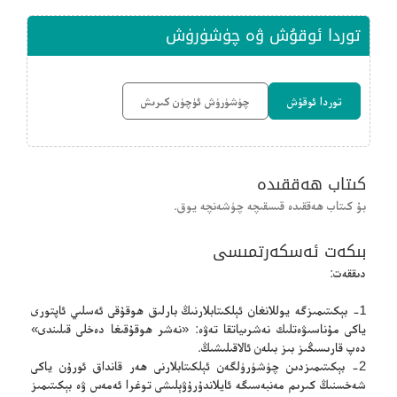
توردا ئوقۇش ۋە چۈشۈرۈش
توردا ئوقۇش
چۈشۈرۈش ئۈچۈن كىرىش
كىتاب ھەققىدە
بۇ كىتاب ھەققىدە قىسقىچە چۈشەنچە يوق.
بىكەت ئەسكەرتمىسى
دىققەت:
1- بېكىتىمىزگە يوللانغان ئېلكىتابلارنىڭ بارلىق ھوقۇقى ئەسلىي ئاپتورى
ياكى مۇناسىۋەتلىك نەشرىياتقا تەۋە: «نەشر ھوقۇقىغا دەخلى قىلىندى»
دەپ قارىسىڭىز بىز بىلەن ئالاقىلىشىڭ.
2- بېكىتىمىزدىن چۈشۈرۈلگەن ئېلكىتابلارنى ھەر قانداق ئورۇن ياكى
شەخسنىڭ كىرىم مەنبەسىگە ئايلاندۇرۇۋېلىشى توغرا ئەمەس ۋە بېكىتىمىز