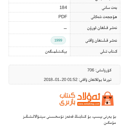
بەت سانى
184
ھۆججەت شەكلى
PDF
نەشر قىلغان ئورۇن
—
نەشر قىلىنغان ۋاقتى
1999
كىتاب تىلى
بېكىتىلمىگەن
كۆرۈلىشى: 706
تورغا يوللانغان ۋاقتى: ‎2018-01-20 01:52
بۇ يەرنى بېسىپ، بۇ كىتابنىڭ قەغەز نۇسخىسىنى سېتىۋالالىشىڭىز
مۇمكىن