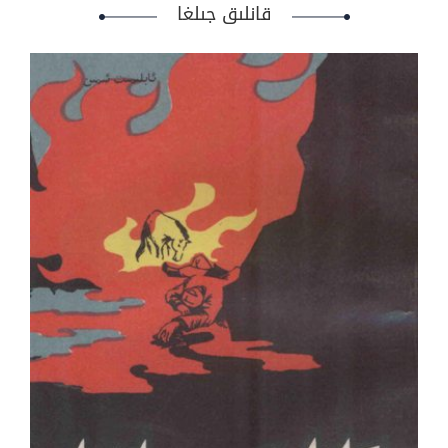
قانلىق جىلغا