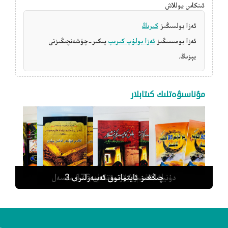
ئىنكاس يوللاش
ئەزا بولسىڭىز
كىرىڭ
ئەزا بومىسىڭىز
ئەزا بولۇپ كىرىپ
پىكىر-چۈشەنچىڭىزنى
يېزىڭ.
مۇناسىۋەتلىك كىتابلار
يەر شارىنى 80 كۈندە ئايلىنىش
دۇنياغا تەسىر كۆرسەتكەن 176 مەسەل
ئالەم گۈللەر ئەقىل بىلەن
جانان كوچىسىدىكى ئىشلار
چىڭغىز ئايتماتوف ئەسەرلىرى 3