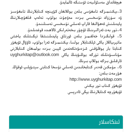
ھېچقانداق مەسئۇلىيەت ئۈستىگە ئالمايدۇ.
3-بېكىتىمىزگە تامغۇسى بىلەن يوللانغان كۆپىنچە كىتابلارنىڭ تامغۇسىز
ۋە سۈزۈك نۇسخىسى بىزدە مەۋجۇت بولۇپ، تەلەپ قىلغۇچىلارنىڭ
پايدىلىنىش ئەھۋالىغا قاراپ ئەسلىي نۇسخىسى تەمىنلىنىدۇ.
4-تور بەت ئەزالىرىنىڭ ئۇچۇر بىخەتەرلىكى ئالاھىدە قوغدىلىدۇ.
5- قولىڭىزدا خەلقىمىز بىلەن ئورتاق پايدىلىنىشقا تېگىشلىك ياخشى
ماتېرىياللار ياكى ئېلكىتابلار بولسا، بېكىتىمىزگە ئەزا بولۇپ، ئاۋۋال ئۇيغۇر
كىتابتا بار يوقلۇقىنى ئىزدىۋەتكەندىن كېيىن بىزدە بولمىغان كىتابلارنى
مۇناسىۋەتلىك تۈرگە يوللىۋېتىڭ ياكى
uyghurkitap@outlook.com
ئارقىلىق بىزگە يوللاپ بىرىڭ.
6- مۇمكىن قەدەر كىتابخانىدىن ئەسلىي نۇسخا كىتابنى سېتىۋېلىپ ئوقۇڭ.
ھۆرمەت بىلەن:
http://www.uyghurkitap.com
ئۇيغۇر كىتاب تور بېكىتى
ئۇيغۇرچە كىتابلارنىڭ يېڭى ئادرېسى
ئىنكاسلار