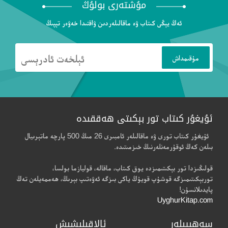
مۇشتەرى بولۇڭ
ئەڭ يېڭى كىتاب ۋە ماقالىلەردىن ۋاقتىدا خەۋەر تېپىڭ
ئۇيغۇر كىتاب تور بېكىتى ھەققىدە
ئۇيغۇر كىتاب تورى ۋە ماقالىلەر ئامبىرى 26 مىڭ 500 پارچە ماتېرىيال
بىلەن كەڭ ئوقۇرمەنلەرنىڭ خىزمىتىدە.
قولىڭىزدا تور بېكىتىمىزدە يوق كىتاب، ماقالە، قوليازما بولسا،
توربېكىتىمىزگە قوشۇپ قويۇڭ ياكى بىزگە ئەۋەتىپ بېرىڭ، ھەممەيلەن تەڭ
پايدىلانسۇن!
UyghurKitap.com
سەھىپىلەر
ئالاقىلىشىش