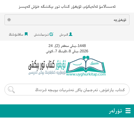
ئەسسالامۇ ئەلەيكۇم، ئۇيغۇر كىتاب تور بېكىتىگە خۇش كەپسىز
ئۇيغۇرچە
🌐
كىرىش
تىزىملىتىش
ساقلىۋىلىڭ
1448-يىلى سەفەر (2), 24
2026-يىلى 8-ئاينىڭ 7-كۈنى
تۈرلەر