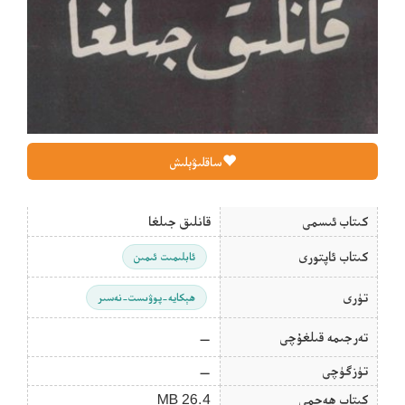
ساقلىۋېلىش
كىتاب ئىسمى
قانلىق جىلغا
كىتاب ئاپتورى
ئابلىمىت ئىمىن
تۈرى
ھېكايە-پوۋىست-نەسىر
تەرجىمە قىلغۇچى
—
تۈزگۈچى
—
كىتاب ھەجمى
26.4 MB