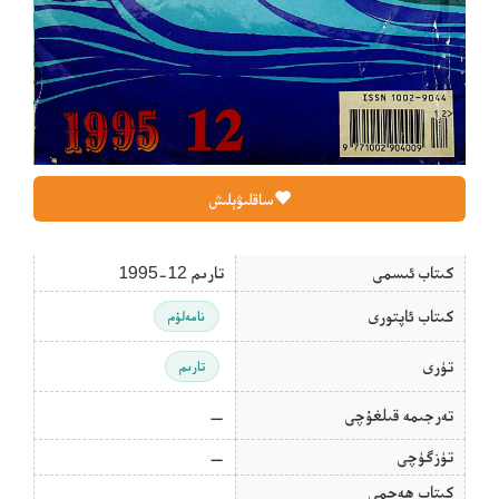
ساقلىۋېلىش
كىتاب ئىسمى
تارىم 12-1995
كىتاب ئاپتورى
نامەلۇم
تۈرى
تارىم
تەرجىمە قىلغۇچى
—
تۈزگۈچى
—
كىتاب ھەجمى