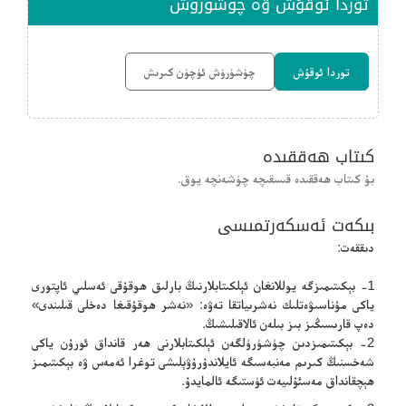
توردا ئوقۇش ۋە چۈشۈرۈش
توردا ئوقۇش
چۈشۈرۈش ئۈچۈن كىرىش
كىتاب ھەققىدە
بۇ كىتاب ھەققىدە قىسقىچە چۈشەنچە يوق.
بىكەت ئەسكەرتمىسى
دىققەت:
1- بېكىتىمىزگە يوللانغان ئېلكىتابلارنىڭ بارلىق ھوقۇقى ئەسلىي ئاپتورى
ياكى مۇناسىۋەتلىك نەشرىياتقا تەۋە: «نەشر ھوقۇقىغا دەخلى قىلىندى»
دەپ قارىسىڭىز بىز بىلەن ئالاقىلىشىڭ.
2- بېكىتىمىزدىن چۈشۈرۈلگەن ئېلكىتابلارنى ھەر قانداق ئورۇن ياكى
شەخسنىڭ كىرىم مەنبەسىگە ئايلاندۇرۇۋېلىشى توغرا ئەمەس ۋە بېكىتىمىز
ھېچقانداق مەسئۇلىيەت ئۈستىگە ئالمايدۇ.