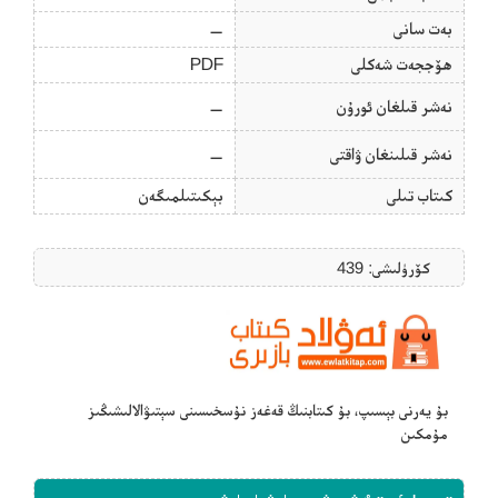
بەت سانى
—
ھۆججەت شەكلى
PDF
نەشر قىلغان ئورۇن
—
نەشر قىلىنغان ۋاقتى
—
كىتاب تىلى
بېكىتىلمىگەن
كۆرۈلىشى: 439
بۇ يەرنى بېسىپ، بۇ كىتابنىڭ قەغەز نۇسخىسىنى سېتىۋالالىشىڭىز
مۇمكىن