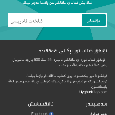
ئەڭ يېڭى كىتاب ۋە ماقالىلەردىن ۋاقتىدا خەۋەر تېپىڭ
ئۇيغۇر كىتاب تور بېكىتى ھەققىدە
ئۇيغۇر كىتاب تورى ۋە ماقالىلەر ئامبىرى 26 مىڭ 500 پارچە ماتېرىيال
بىلەن كەڭ ئوقۇرمەنلەرنىڭ خىزمىتىدە.
قولىڭىزدا تور بېكىتىمىزدە يوق كىتاب، ماقالە، قوليازما بولسا،
توربېكىتىمىزگە قوشۇپ قويۇڭ ياكى بىزگە ئەۋەتىپ بېرىڭ، ھەممەيلەن تەڭ
پايدىلانسۇن!
UyghurKitap.com
سەھىپىلەر
ئالاقىلىشىش
نەشر ھوقۇقى
Facebook