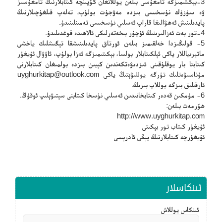
3-بېكىتىمىزگە تامغۇسى بىلەن يوللانغان كۆپىنچە كىتابلارنىڭ تامغۇسىز
ۋە سۈزۈك نۇسخىسى بىزدە مەۋجۇت بولۇپ، تەلەپ قىلغۇچىلارنىڭ
پايدىلىنىش ئەھۋالىغا قاراپ ئەسلىي نۇسخىسى تەمىنلىنىدۇ.
4-تور بەت ئەزالىرىنىڭ ئۇچۇر بىخەتەرلىكى ئالاھىدە قوغدىلىدۇ.
5- قولىڭىزدا خەلقىمىز بىلەن ئورتاق پايدىلىنىشقا تېگىشلىك ياخشى
ماتېرىياللار ياكى ئېلكىتابلار بولسا، بېكىتىمىزگە ئەزا بولۇپ، ئاۋۋال ئۇيغۇر
كىتابتا بار يوقلۇقىنى ئىزدىۋەتكەندىن كېيىن بىزدە بولمىغان كىتابلارنى
مۇناسىۋەتلىك تۈرگە يوللىۋېتىڭ ياكى
uyghurkitap@outlook.com
ئارقىلىق بىزگە يوللاپ بىرىڭ.
6- مۇمكىن قەدەر كىتابخانىدىن ئەسلىي نۇسخا كىتابنى سېتىۋېلىپ ئوقۇڭ.
ھۆرمەت بىلەن:
http://www.uyghurkitap.com
ئۇيغۇر كىتاب تور بېكىتى
ئۇيغۇرچە كىتابلارنىڭ يېڭى ئادرېسى
ئىنكاسلار
ئىنكاس يوللاش