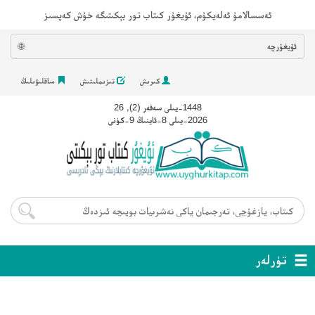
ئەسسالامۇ ئەلەيكۇم، ئۇيغۇر كىتاب تور بېكىتىگە خۇش كەپسىز
ئۇيغۇرچە
🌐
كىرىش
تىزىملىتىش
ساقلىۋىلىڭ
1448-يىلى سەفەر (2), 26
2026-يىلى 8-ئاينىڭ 9-كۈنى
تۈرلەر