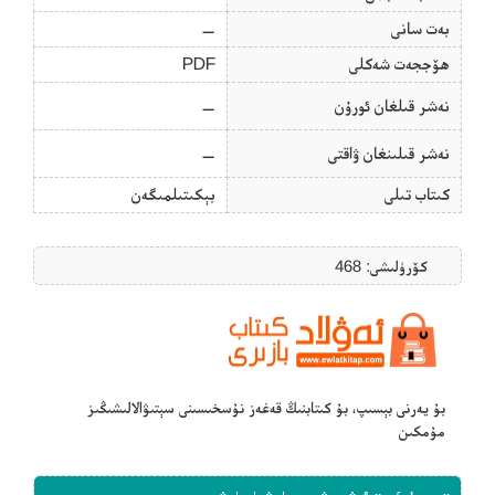
بەت سانى
—
ھۆججەت شەكلى
PDF
نەشر قىلغان ئورۇن
—
نەشر قىلىنغان ۋاقتى
—
كىتاب تىلى
بېكىتىلمىگەن
كۆرۈلىشى: 468
بۇ يەرنى بېسىپ، بۇ كىتابنىڭ قەغەز نۇسخىسىنى سېتىۋالالىشىڭىز
مۇمكىن