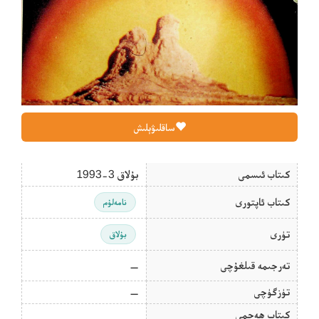
ساقلىۋېلىش
كىتاب ئىسمى
بۇلاق 3-1993
كىتاب ئاپتورى
نامەلۇم
تۈرى
بۇلاق
تەرجىمە قىلغۇچى
—
تۈزگۈچى
—
كىتاب ھەجمى