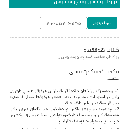
توردا ئوقۇش ۋە چۈشۈرۈش
توردا ئوقۇش
چۈشۈرۈش ئۈچۈن كىرىش
كىتاب ھەققىدە
بۇ كىتاب ھەققىدە قىسقىچە چۈشەنچە يوق.
بىكەت ئەسكەرتمىسى
دىققەت:
1- بېكىتىمىزگە يوللانغان ئېلكىتابلارنىڭ بارلىق ھوقۇقى ئەسلىي ئاپتورى
ياكى مۇناسىۋەتلىك نەشرىياتقا تەۋە: «نەشر ھوقۇقىغا دەخلى قىلىندى»
دەپ قارىسىڭىز بىز بىلەن ئالاقىلىشىڭ.
2- بېكىتىمىزدىن چۈشۈرۈلگەن ئېلكىتابلارنى ھەر قانداق ئورۇن ياكى
شەخسنىڭ كىرىم مەنبەسىگە ئايلاندۇرۇۋېلىشى توغرا ئەمەس ۋە بېكىتىمىز
ھېچقانداق مەسئۇلىيەت ئۈستىگە ئالمايدۇ.