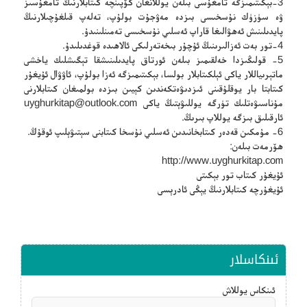
3-بېكىتىمىزگە تامغۇسى بىلەن يوللانغان كۆپىنچە كىتابلارنىڭ تامغۇسىز
ۋە سۈزۈك نۇسخىسى بىزدە مەۋجۇت بولۇپ، تەلەپ قىلغۇچىلارنىڭ
پايدىلىنىش ئەھۋالىغا قاراپ ئەسلىي نۇسخىسى تەمىنلىنىدۇ.
4-تور بەت ئەزالىرىنىڭ ئۇچۇر بىخەتەرلىكى ئالاھىدە قوغدىلىدۇ.
5- قولىڭىزدا خەلقىمىز بىلەن ئورتاق پايدىلىنىشقا تېگىشلىك ياخشى
ماتېرىياللار ياكى ئېلكىتابلار بولسا، بېكىتىمىزگە ئەزا بولۇپ، ئاۋۋال ئۇيغۇر
كىتابتا بار يوقلۇقىنى ئىزدىۋەتكەندىن كېيىن بىزدە بولمىغان كىتابلارنى
مۇناسىۋەتلىك تۈرگە يوللىۋېتىڭ ياكى
uyghurkitap@outlook.com
ئارقىلىق بىزگە يوللاپ بىرىڭ.
6- مۇمكىن قەدەر كىتابخانىدىن ئەسلىي نۇسخا كىتابنى سېتىۋېلىپ ئوقۇڭ.
ھۆرمەت بىلەن:
http://www.uyghurkitap.com
ئۇيغۇر كىتاب تور بېكىتى
ئۇيغۇرچە كىتابلارنىڭ يېڭى ئادرېسى
ئىنكاسلار
ئىنكاس يوللاش