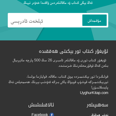
ئەڭ يېڭى كىتاب ۋە ماقالىلەردىن ۋاقتىدا خەۋەر تېپىڭ
ئۇيغۇر كىتاب تور بېكىتى ھەققىدە
ئۇيغۇر كىتاب تورى ۋە ماقالىلەر ئامبىرى 26 مىڭ 500 پارچە ماتېرىيال
بىلەن كەڭ ئوقۇرمەنلەرنىڭ خىزمىتىدە.
قولىڭىزدا تور بېكىتىمىزدە يوق كىتاب، ماقالە، قوليازما بولسا،
توربېكىتىمىزگە قوشۇپ قويۇڭ ياكى بىزگە ئەۋەتىپ بېرىڭ، ھەممەيلەن تەڭ
پايدىلانسۇن!
UyghurKitap.com
سەھىپىلەر
ئالاقىلىشىش
نەشر ھوقۇقى
Facebook