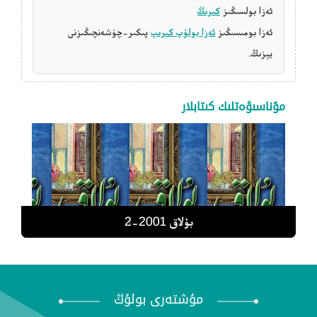
ئەزا بولسىڭىز
كىرىڭ
ئەزا بومىسىڭىز
ئەزا بولۇپ كىرىپ
پىكىر-چۈشەنچىڭىزنى
يېزىڭ.
مۇناسىۋەتلىك كىتابلار
بۇلاق 2001-6
بۇلاق 2001-5
بۇلاق 2001-4
بۇلاق 2001-3
بۇلاق 2001-2
مۇشتەرى بولۇڭ