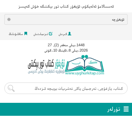
ئەسسالامۇ ئەلەيكۇم، ئۇيغۇر كىتاب تور بېكىتىگە خۇش كەپسىز
ئۇيغۇرچە
🌐
كىرىش
تىزىملىتىش
ساقلىۋىلىڭ
1448-يىلى سەفەر (2), 27
2026-يىلى 8-ئاينىڭ 10-كۈنى
تۈرلەر