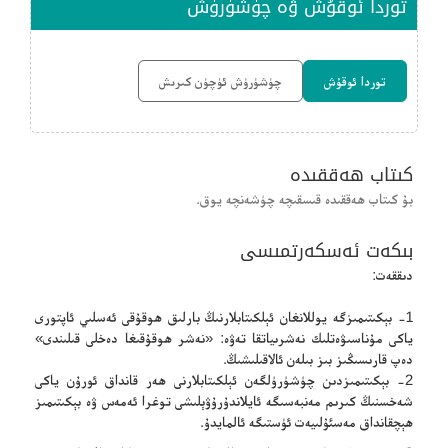
توردا ئوقۇش ۋە چۈشۈرۈش
توردا ئوقۇش
چۈشۈرۈش ئۈچۈن كىرىش
كىتاب ھەققىدە
بۇ كىتاب ھەققىدە قىسقىچە چۈشەنچە يوق.
بىكەت ئەسكەرتمىسى
دىققەت:
1- بېكىتىمىزگە يوللانغان ئېلكىتابلارنىڭ بارلىق ھوقۇقى ئەسلىي ئاپتورى
ياكى مۇناسىۋەتلىك نەشرىياتقا تەۋە: «نەشر ھوقۇقىغا دەخلى قىلىندى»
دەپ قارىسىڭىز بىز بىلەن ئالاقىلىشىڭ.
2- بېكىتىمىزدىن چۈشۈرۈلگەن ئېلكىتابلارنى ھەر قانداق ئورۇن ياكى
شەخسنىڭ كىرىم مەنبەسىگە ئايلاندۇرۇۋېلىشى توغرا ئەمەس ۋە بېكىتىمىز
ھېچقانداق مەسئۇلىيەت ئۈستىگە ئالمايدۇ.