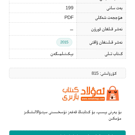
بەت سانى
199
ھۆججەت شەكلى
PDF
نەشر قىلغان ئورۇن
—
نەشر قىلىنغان ۋاقتى
2015
كىتاب تىلى
بېكىتىلمىگەن
كۆرۈلىشى: 815
بۇ يەرنى بېسىپ، بۇ كىتابنىڭ قەغەز نۇسخىسىنى سېتىۋالالىشىڭىز
مۇمكىن