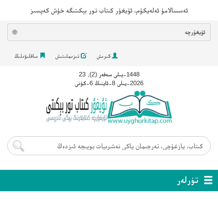
ئەسسالامۇ ئەلەيكۇم، ئۇيغۇر كىتاب تور بېكىتىگە خۇش كەپسىز
ئۇيغۇرچە
🌐
كىرىش
تىزىملىتىش
ساقلىۋىلىڭ
1448-يىلى سەفەر (2), 23
2026-يىلى 8-ئاينىڭ 6-كۈنى
تۈرلەر