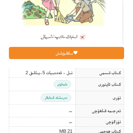
ساقلىۋېلىش
كىتاب ئىسمى
تىل - ئەدەبىيات 5-يىللىق 2
كىتاب ئاپتورى
نامەلۇم
تۈرى
دەرسلىك كىتابلار
تەرجىمە قىلغۇچى
—
تۈزگۈچى
—
كىتاب ھەجمى
21 MB