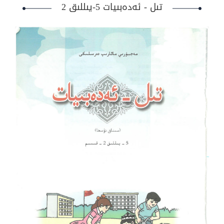
تىل - ئەدەبىيات 5-يىللىق 2