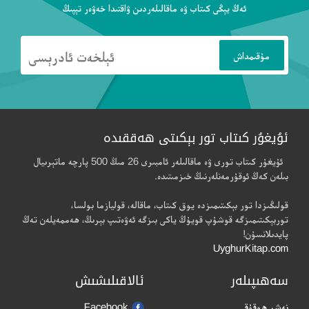
ئەڭ يېڭى كىتاب ۋە ماقالىلەردىن ۋاقتىدا خەۋەر تېپىڭ
ئۇيغۇر كىتاب تور بېكىتى ھەققىدە
ئۇيغۇر كىتاب تورى ۋە ماقالىلەر ئامبىرى 26 مىڭ 500 پارچە ماتېرىيال
بىلەن كەڭ ئوقۇرمەنلەرنىڭ خىزمىتىدە.
قولىڭىزدا تور بېكىتىمىزدە يوق كىتاب، ماقالە، قوليازما بولسا،
توربېكىتىمىزگە قوشۇپ قويۇڭ ياكى بىزگە ئەۋەتىپ بېرىڭ، ھەممەيلەن تەڭ
پايدىلانسۇن!
UyghurKitap.com
سەھىپىلەر
ئالاقىلىشىش
نەشر ھوقۇقى
Facebook