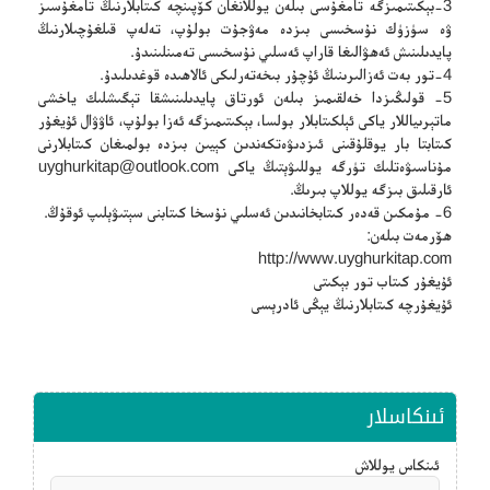
3-بېكىتىمىزگە تامغۇسى بىلەن يوللانغان كۆپىنچە كىتابلارنىڭ تامغۇسىز
ۋە سۈزۈك نۇسخىسى بىزدە مەۋجۇت بولۇپ، تەلەپ قىلغۇچىلارنىڭ
پايدىلىنىش ئەھۋالىغا قاراپ ئەسلىي نۇسخىسى تەمىنلىنىدۇ.
4-تور بەت ئەزالىرىنىڭ ئۇچۇر بىخەتەرلىكى ئالاھىدە قوغدىلىدۇ.
5- قولىڭىزدا خەلقىمىز بىلەن ئورتاق پايدىلىنىشقا تېگىشلىك ياخشى
ماتېرىياللار ياكى ئېلكىتابلار بولسا، بېكىتىمىزگە ئەزا بولۇپ، ئاۋۋال ئۇيغۇر
كىتابتا بار يوقلۇقىنى ئىزدىۋەتكەندىن كېيىن بىزدە بولمىغان كىتابلارنى
مۇناسىۋەتلىك تۈرگە يوللىۋېتىڭ ياكى
uyghurkitap@outlook.com
ئارقىلىق بىزگە يوللاپ بىرىڭ.
6- مۇمكىن قەدەر كىتابخانىدىن ئەسلىي نۇسخا كىتابنى سېتىۋېلىپ ئوقۇڭ.
ھۆرمەت بىلەن:
http://www.uyghurkitap.com
ئۇيغۇر كىتاب تور بېكىتى
ئۇيغۇرچە كىتابلارنىڭ يېڭى ئادرېسى
ئىنكاسلار
ئىنكاس يوللاش