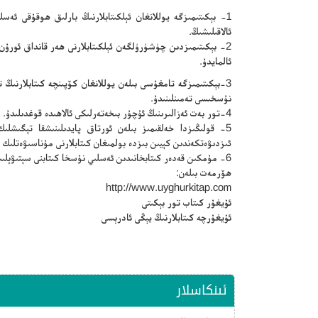
1- بېكىتىمىزگە يوللانغان ئېلكىتابلارنىڭ بارلىق ھوقۇقى ئە
ئالاقىلىشىڭ.
2- بېكىتىمىزدىن چۈشۈرۈلگەن ئېلكىتابلارنى ھەر قانداق ئورۇ
ئالمايدۇ.
3-بېكىتىمىزگە تامغۇسى بىلەن يوللانغان كۆپىنچە كىتابلارنى
نۇسخىسى تەمىنلىنىدۇ.
4-تور بەت ئەزالىرىنىڭ ئۇچۇر بىخەتەرلىكى ئالاھىدە قوغدىلىدۇ.
5- قولىڭىزدا خەلقىمىز بىلەن ئورتاق پايدىلىنىشقا تېگىشلىك 
ئىزدىۋەتكەندىن كېيىن بىزدە بولمىغان كىتابلارنى مۇناسىۋەتلىك 
6- مۇمكىن قەدەر كىتابخانىدىن ئەسلىي نۇسخا كىتابنى سېتىۋېلىپ ئوقۇڭ.
ھۆرمەت بىلەن:
http://www.uyghurkitap.com
ئۇيغۇر كىتاب تور بېكىتى
ئۇيغۇرچە كىتابلارنىڭ يېڭى ئادرېسى
ئىنكاسلار