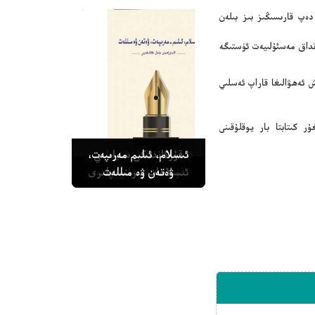
دەپ قارىسىڭىز بىز بىلەن
نداق مەسئۇلىيەت ئۈستىگە
 ئەھۋالىغا قاراپ ئەسلىي
ر كىتابتا بار يوقلۇقىنى
قۇرئاندىكى سىياسىي
ئىسلام، ئىلىم مەرىپەت،
ئىسلام، ئەقىل ۋە ئىلىم -
پەن
ۋەتەن ۋە مىللەت
سىباتۇل ئاجىزىن
قۇرئانچىلارغا رەددىيە
ئىسلاھات پىرىنسىپلىرى