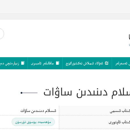
 ئەسەرلەر
ئەۋلاد ئىملاش تەكشۈرگۈچ
ماقالىلەر ئامبىرى
زىيارەتچى دەپ
لام دىنىدىن ساۋات
ىتاب ئىسمى
ئىسلام دىنىدىن ساۋات
ىتاب ئاپتورى
مۇھەممەد يۈسۈف تۇرسۇن