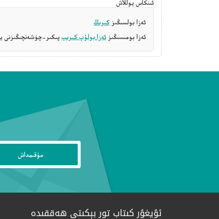
ئىنكاس يوللاش
ئەزا بولسىڭىز
كىرىڭ
ئەزا بومىسىڭىز
ئەزا بولۇپ كىرىپ
پىكىر-چۈشەنچىڭىزنى يې
ئۇيغۇر كىتاب تور بېكىتى ھەققىدە