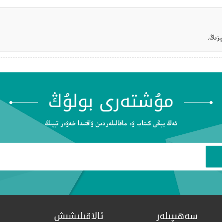
زىڭ.
مۇشتەرى بولۇڭ
ئەڭ يېڭى كىتاب ۋە ماقالىلەردىن ۋاقتىدا خەۋەر تېپىڭ
سەھىپىلەر
ئالاقىلىشىش