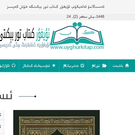
ئەسسالامۇ ئەلەيكۇم، ئۇيغۇر كىتاب تور بېكىتىگە خۇش كەپسىز
1448-يىلى سەفەر (2), 24
باشبەت
تۈرلەر
نەشرىياتلار
تەۋسىيەلىك كىتابلار
ئاۋازلىق
ئىس
ك
ك