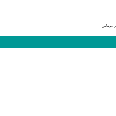
ىز مۇمكىن