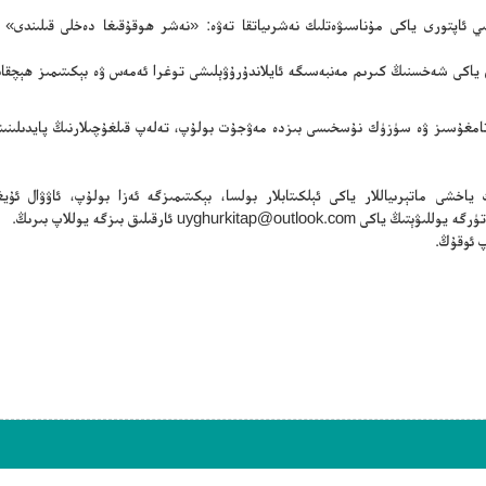
سلىي ئاپتورى ياكى مۇناسىۋەتلىك نەشرىياتقا تەۋە: «نەشر ھوقۇقىغا دەخلى قىلىندى» 
ن ياكى شەخسنىڭ كىرىم مەنبەسىگە ئايلاندۇرۇۋېلىشى توغرا ئەمەس ۋە بېكىتىمىز ھېچقا
ڭ تامغۇسىز ۋە سۈزۈك نۇسخىسى بىزدە مەۋجۇت بولۇپ، تەلەپ قىلغۇچىلارنىڭ پايدىلىنىش
ياخشى ماتېرىياللار ياكى ئېلكىتابلار بولسا، بېكىتىمىزگە ئەزا بولۇپ، ئاۋۋال ئۇيغۇ
تۈرگە يوللىۋېتىڭ ياكى
uyghurkitap@outlook.com
ئارقىلىق بىزگە يوللاپ بىرىڭ.