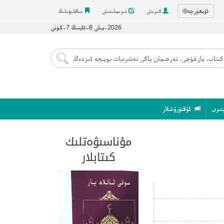
ئۇيغۇرچە
🌐
كىرىش
تىزىملىتىش
ساقلىۋىلىڭ
2026-يىلى 8-ئاينىڭ 7-كۈنى
تىرى
ئۇقتۇرۇشلار
مۇناسىۋەتلىك
كىتابلار