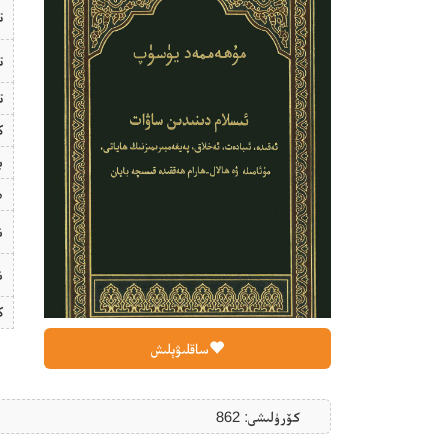
ت
ت
ت
ك
ب
ھ
ن
ن
ك
ساقلىۋېلىش
كۆرۈلىشى: 862