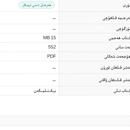
ۈرى
ھەرخىل دىنىي تېمىلار
ەرجىمە قىلغۇچى
—
ۈزگۈچى
—
ىتاب ھەجمى
15 MB
ەت سانى
552
ۆججەت شەكلى
PDF
ەشر قىلغان ئورۇن
—
ەشر قىلىنغان ۋاقتى
—
ىتاب تىلى
بېكىتىلمىگەن