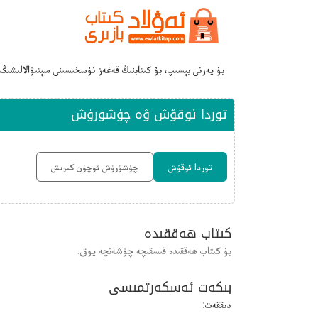
بۇ يەرنى بېسىپ، بۇ كىتابنىڭ قەغەز نۇسخىسىنى سېتىۋالالىشىڭ
توردا ئوقۇش ۋە چۈشۈرۈش
توردا ئوقۇش
چۈشۈرۈش ئۈچۈن كىرىش
كىتاب ھەققىدە
بۇ كىتاب ھەققىدە قىسقىچە چۈشەنچە يوق.
بىكەت ئەسكەرتمىسى
دىققەت: