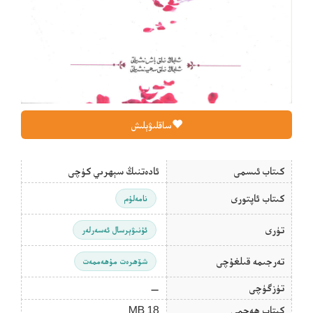
ساقلىۋېلىش
كىتاب ئىسمى
ئادەتنىڭ سېھرىي كۈچى
كىتاب ئاپتورى
نامەلۇم
تۈرى
ئۇنىۋېرسال ئەسەرلەر
تەرجىمە قىلغۇچى
شۆھرەت مۇھەممەت
تۈزگۈچى
—
كىتاب ھەجمى
18 MB