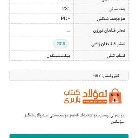
بەت سانى
231
ھۆججەت شەكلى
PDF
نەشر قىلغان ئورۇن
—
نەشر قىلىنغان ۋاقتى
2015
كىتاب تىلى
بېكىتىلمىگەن
كۆرۈلىشى: 697
بۇ يەرنى بېسىپ، بۇ كىتابنىڭ قەغەز نۇسخىسىنى سېتىۋالالىشىڭىز
مۇمكىن