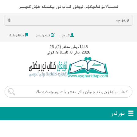
ئەسسالامۇ ئەلەيكۇم، ئۇيغۇر كىتاب تور بېكىتىگە خۇش كەپسىز
ئۇيغۇرچە
🌐
كىرىش
تىزىملىتىش
ساقلىۋىلىڭ
1448-يىلى سەفەر (2), 26
2026-يىلى 8-ئاينىڭ 9-كۈنى
تۈرلەر