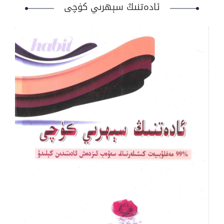
ئادەتنىڭ سېھرىي كۈچى