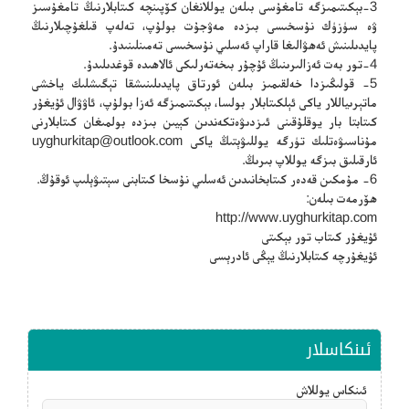
3-بېكىتىمىزگە تامغۇسى بىلەن يوللانغان كۆپىنچە كىتابلارنىڭ تامغۇسىز
ۋە سۈزۈك نۇسخىسى بىزدە مەۋجۇت بولۇپ، تەلەپ قىلغۇچىلارنىڭ
پايدىلىنىش ئەھۋالىغا قاراپ ئەسلىي نۇسخىسى تەمىنلىنىدۇ.
4-تور بەت ئەزالىرىنىڭ ئۇچۇر بىخەتەرلىكى ئالاھىدە قوغدىلىدۇ.
5- قولىڭىزدا خەلقىمىز بىلەن ئورتاق پايدىلىنىشقا تېگىشلىك ياخشى
ماتېرىياللار ياكى ئېلكىتابلار بولسا، بېكىتىمىزگە ئەزا بولۇپ، ئاۋۋال ئۇيغۇر
كىتابتا بار يوقلۇقىنى ئىزدىۋەتكەندىن كېيىن بىزدە بولمىغان كىتابلارنى
مۇناسىۋەتلىك تۈرگە يوللىۋېتىڭ ياكى
uyghurkitap@outlook.com
ئارقىلىق بىزگە يوللاپ بىرىڭ.
6- مۇمكىن قەدەر كىتابخانىدىن ئەسلىي نۇسخا كىتابنى سېتىۋېلىپ ئوقۇڭ.
ھۆرمەت بىلەن:
http://www.uyghurkitap.com
ئۇيغۇر كىتاب تور بېكىتى
ئۇيغۇرچە كىتابلارنىڭ يېڭى ئادرېسى
ئىنكاسلار
ئىنكاس يوللاش