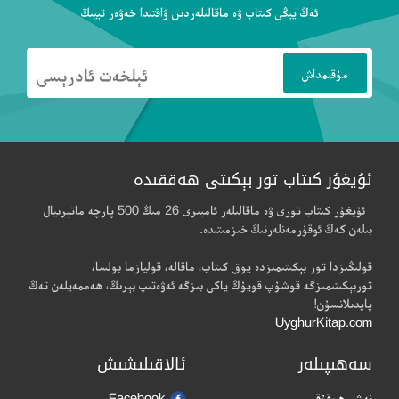
ئەڭ يېڭى كىتاب ۋە ماقالىلەردىن ۋاقتىدا خەۋەر تېپىڭ
ئۇيغۇر كىتاب تور بېكىتى ھەققىدە
ئۇيغۇر كىتاب تورى ۋە ماقالىلەر ئامبىرى 26 مىڭ 500 پارچە ماتېرىيال
بىلەن كەڭ ئوقۇرمەنلەرنىڭ خىزمىتىدە.
قولىڭىزدا تور بېكىتىمىزدە يوق كىتاب، ماقالە، قوليازما بولسا،
توربېكىتىمىزگە قوشۇپ قويۇڭ ياكى بىزگە ئەۋەتىپ بېرىڭ، ھەممەيلەن تەڭ
پايدىلانسۇن!
UyghurKitap.com
سەھىپىلەر
ئالاقىلىشىش
نەشر ھوقۇقى
Facebook