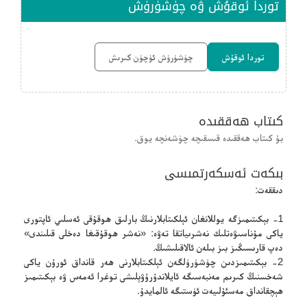
توردا ئوقۇش ۋە چۈشۈرۈش
توردا ئوقۇش
چۈشۈرۈش ئۈچۈن كىرىش
كىتاب ھەققىدە
بۇ كىتاب ھەققىدە قىسقىچە چۈشەنچە يوق.
بىكەت ئەسكەرتمىسى
دىققەت:
1- بېكىتىمىزگە يوللانغان ئېلكىتابلارنىڭ بارلىق ھوقۇقى ئەسلىي ئاپتورى
ياكى مۇناسىۋەتلىك نەشرىياتقا تەۋە: «نەشر ھوقۇقىغا دەخلى قىلىندى»
دەپ قارىسىڭىز بىز بىلەن ئالاقىلىشىڭ.
2- بېكىتىمىزدىن چۈشۈرۈلگەن ئېلكىتابلارنى ھەر قانداق ئورۇن ياكى
شەخسنىڭ كىرىم مەنبەسىگە ئايلاندۇرۇۋېلىشى توغرا ئەمەس ۋە بېكىتىمىز
ھېچقانداق مەسئۇلىيەت ئۈستىگە ئالمايدۇ.