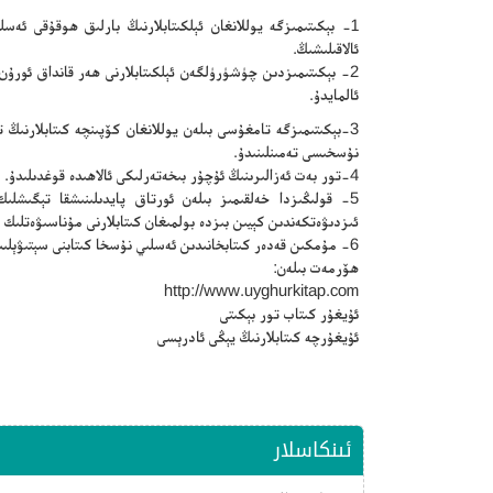
1- بېكىتىمىزگە يوللانغان ئېلكىتابلارنىڭ بارلىق ھوقۇقى ئە
ئالاقىلىشىڭ.
2- بېكىتىمىزدىن چۈشۈرۈلگەن ئېلكىتابلارنى ھەر قانداق ئورۇ
ئالمايدۇ.
3-بېكىتىمىزگە تامغۇسى بىلەن يوللانغان كۆپىنچە كىتابلارنى
نۇسخىسى تەمىنلىنىدۇ.
4-تور بەت ئەزالىرىنىڭ ئۇچۇر بىخەتەرلىكى ئالاھىدە قوغدىلىدۇ.
5- قولىڭىزدا خەلقىمىز بىلەن ئورتاق پايدىلىنىشقا تېگىشلىك 
ئىزدىۋەتكەندىن كېيىن بىزدە بولمىغان كىتابلارنى مۇناسىۋەتلىك 
6- مۇمكىن قەدەر كىتابخانىدىن ئەسلىي نۇسخا كىتابنى سېتىۋېلىپ ئوقۇڭ.
ھۆرمەت بىلەن:
http://www.uyghurkitap.com
ئۇيغۇر كىتاب تور بېكىتى
ئۇيغۇرچە كىتابلارنىڭ يېڭى ئادرېسى
ئىنكاسلار