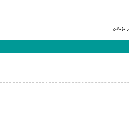
ىز مۇمكىن