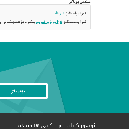
ئىنكاس يوللاش
ئەزا بولسىڭىز
كىرىڭ
ئەزا بومىسىڭىز
ئەزا بولۇپ كىرىپ
پىكىر-چۈشەنچىڭىزنى يې
ئۇيغۇر كىتاب تور بېكىتى ھەققىدە