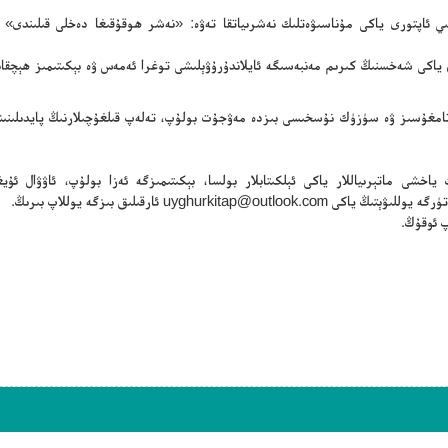
سلىي ئاپتورى ياكى مۇناسىۋەتلىك نەشرىياتقا تەۋە: «نەشر ھوقۇقىغا دەخلى قىلىندى» 
ن ياكى شەخسنىڭ كىرىم مەنبەسىگە ئايلاندۇرۇۋېلىشى توغرا ئەمەس ۋە بېكىتىمىز ھېچقا
ڭ تامغۇسىز ۋە سۈزۈك نۇسخىسى بىزدە مەۋجۇت بولۇپ، تەلەپ قىلغۇچىلارنىڭ پايدىلىنىش
ياخشى ماتېرىياللار ياكى ئېلكىتابلار بولسا، بېكىتىمىزگە ئەزا بولۇپ، ئاۋۋال ئۇيغۇ
تۈرگە يوللىۋېتىڭ ياكى
uyghurkitap@outlook.com
ئارقىلىق بىزگە يوللاپ بىرىڭ.