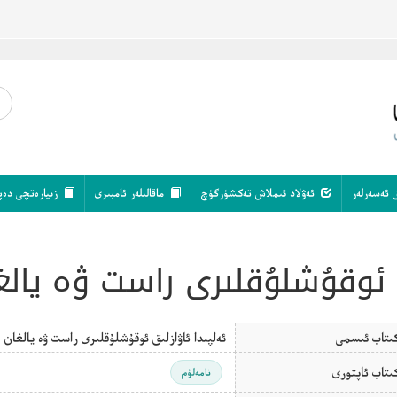
 ئەسەرلەر
ئەۋلاد ئىملاش تەكشۈرگۈچ
ماقالىلەر ئامبىرى
زىيارەتچى دەپ
ق ئوقۇشلۇقلىرى راست ۋە يالغ
ىتاب ئىسمى
ئەلپىدا ئاۋازلىق ئوقۇشلۇقلىرى راست ۋە يالغان
ىتاب ئاپتورى
نامەلۇم