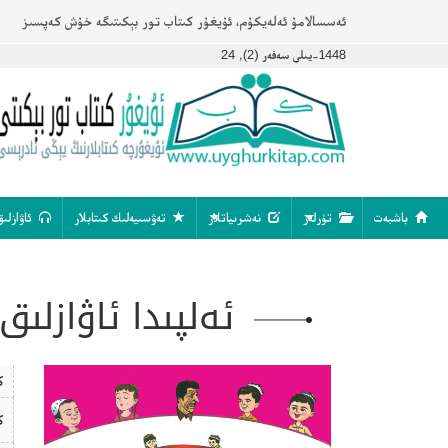
ئەسسالامۇ ئەلەيكۇم، ئۇيغۇر كىتاب تور بېكىتىگە خۇش كەپسىز
1448-يىلى سەفەر (2), 24
باشبەت
تۈرلەر
نەشرىياتلار
تەۋسىيەلىك كىتابلار
ئاۋازلىق
ئەلپىدا ئاۋازلى
ك
ك