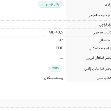
ۈرى
ياش-ئۆسمۈرلەر
ەرجىمە قىلغۇچى
—
ۈزگۈچى
—
ىتاب ھەجمى
43,5 MB
ەت سانى
97
ۆججەت شەكلى
PDF
ەشر قىلغان ئورۇن
—
ەشر قىلىنغان ۋاقتى
2015
ىتاب تىلى
بېكىتىلمىگەن