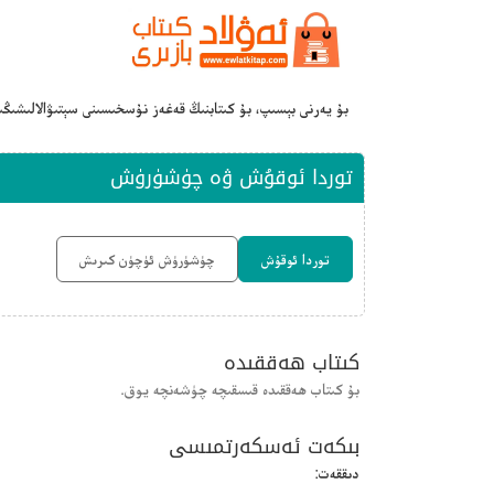
بۇ يەرنى بېسىپ، بۇ كىتابنىڭ قەغەز نۇسخىسىنى سېتىۋالالىشىڭ
توردا ئوقۇش ۋە چۈشۈرۈش
توردا ئوقۇش
چۈشۈرۈش ئۈچۈن كىرىش
كىتاب ھەققىدە
بۇ كىتاب ھەققىدە قىسقىچە چۈشەنچە يوق.
بىكەت ئەسكەرتمىسى
دىققەت: