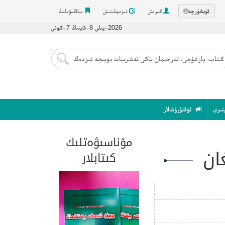
ئۇيغۇرچە
🌐
كىرىش
تىزىملىتىش
ساقلىۋىلىڭ
2026-يىلى 8-ئاينىڭ 7-كۈنى
تىرى
ئۇقتۇرۇشلار
مۇناسىۋەتلىك
ان
كىتابلار