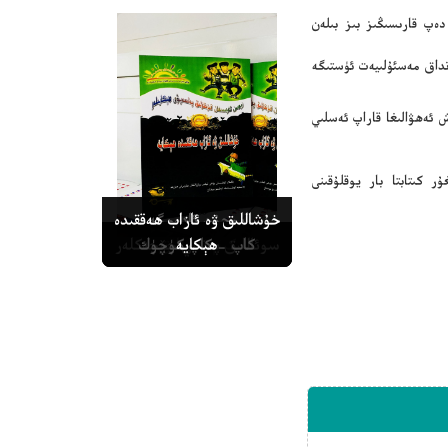
دەپ قارىسىڭىز بىز بىلەن
نداق مەسئۇلىيەت ئۈستىگە
 ئەھۋالىغا قاراپ ئەسلىي
ر كىتابتا بار يوقلۇقىنى
يوچۇن ئادەمگە
خۇشاللىق ۋە ئازاب ھەققىدە
ھېكايە
يېقىنلاشماڭ
كىم ئەقىللىق
كاپ - كاپ كۈچۈك
سوئاللىق پەننىي چۆچەكلەر