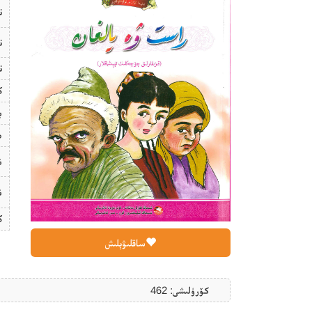
ت
ت
ت
ك
ب
ھ
ن
ن
ك
ساقلىۋېلىش
كۆرۈلىشى: 462