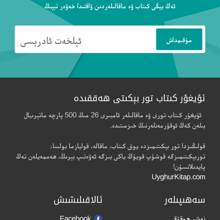
ئەڭ يېڭى كىتاب ۋە ماقالىلەردىن ۋاقتىدا خەۋەر تېپىڭ
ئۇيغۇر كىتاب تور بېكىتى ھەققىدە
ئۇيغۇر كىتاب تورى ۋە ماقالىلەر ئامبىرى 26 مىڭ 500 پارچە ماتېرىيال
بىلەن كەڭ ئوقۇرمەنلەرنىڭ خىزمىتىدە.
قولىڭىزدا تور بېكىتىمىزدە يوق كىتاب، ماقالە، قوليازما بولسا،
توربېكىتىمىزگە قوشۇپ قويۇڭ ياكى بىزگە ئەۋەتىپ بېرىڭ، ھەممەيلەن تەڭ
پايدىلانسۇن!
UyghurKitap.com
سەھىپىلەر
ئالاقىلىشىش
نەشر ھوقۇقى
Facebook