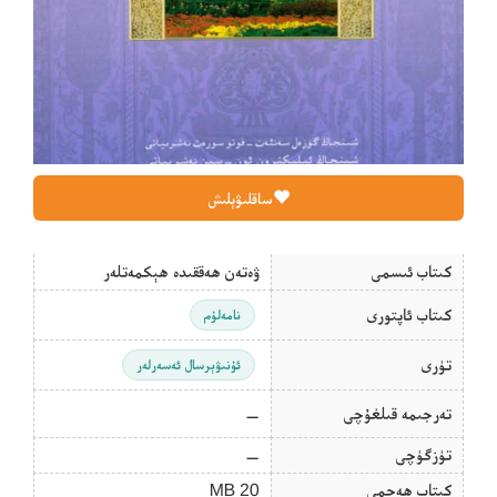
ساقلىۋېلىش
كىتاب ئىسمى
ۋەتەن ھەققىدە ھېكمەتلەر
كىتاب ئاپتورى
نامەلۇم
تۈرى
ئۇنىۋېرسال ئەسەرلەر
تەرجىمە قىلغۇچى
—
تۈزگۈچى
—
كىتاب ھەجمى
20 MB