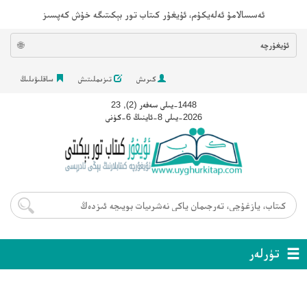
ئەسسالامۇ ئەلەيكۇم، ئۇيغۇر كىتاب تور بېكىتىگە خۇش كەپسىز
ئۇيغۇرچە
🌐
كىرىش
تىزىملىتىش
ساقلىۋىلىڭ
1448-يىلى سەفەر (2), 23
2026-يىلى 8-ئاينىڭ 6-كۈنى
تۈرلەر