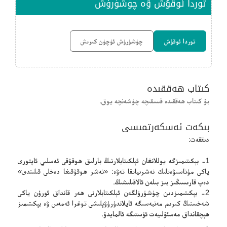
توردا ئوقۇش ۋە چۈشۈرۈش
توردا ئوقۇش
چۈشۈرۈش ئۈچۈن كىرىش
كىتاب ھەققىدە
بۇ كىتاب ھەققىدە قىسقىچە چۈشەنچە يوق.
بىكەت ئەسكەرتمىسى
دىققەت:
1- بېكىتىمىزگە يوللانغان ئېلكىتابلارنىڭ بارلىق ھوقۇقى ئەسلىي ئاپتورى
ياكى مۇناسىۋەتلىك نەشرىياتقا تەۋە: «نەشر ھوقۇقىغا دەخلى قىلىندى»
دەپ قارىسىڭىز بىز بىلەن ئالاقىلىشىڭ.
2- بېكىتىمىزدىن چۈشۈرۈلگەن ئېلكىتابلارنى ھەر قانداق ئورۇن ياكى
شەخسنىڭ كىرىم مەنبەسىگە ئايلاندۇرۇۋېلىشى توغرا ئەمەس ۋە بېكىتىمىز
ھېچقانداق مەسئۇلىيەت ئۈستىگە ئالمايدۇ.