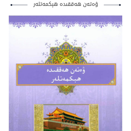
ۋەتەن ھەققىدە ھېكمەتلەر