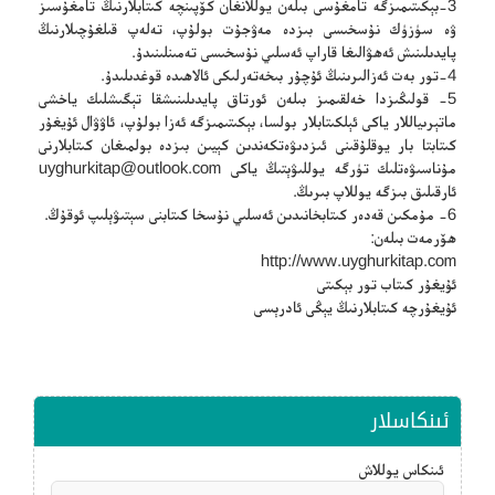
3-بېكىتىمىزگە تامغۇسى بىلەن يوللانغان كۆپىنچە كىتابلارنىڭ تامغۇسىز
ۋە سۈزۈك نۇسخىسى بىزدە مەۋجۇت بولۇپ، تەلەپ قىلغۇچىلارنىڭ
پايدىلىنىش ئەھۋالىغا قاراپ ئەسلىي نۇسخىسى تەمىنلىنىدۇ.
4-تور بەت ئەزالىرىنىڭ ئۇچۇر بىخەتەرلىكى ئالاھىدە قوغدىلىدۇ.
5- قولىڭىزدا خەلقىمىز بىلەن ئورتاق پايدىلىنىشقا تېگىشلىك ياخشى
ماتېرىياللار ياكى ئېلكىتابلار بولسا، بېكىتىمىزگە ئەزا بولۇپ، ئاۋۋال ئۇيغۇر
كىتابتا بار يوقلۇقىنى ئىزدىۋەتكەندىن كېيىن بىزدە بولمىغان كىتابلارنى
مۇناسىۋەتلىك تۈرگە يوللىۋېتىڭ ياكى
uyghurkitap@outlook.com
ئارقىلىق بىزگە يوللاپ بىرىڭ.
6- مۇمكىن قەدەر كىتابخانىدىن ئەسلىي نۇسخا كىتابنى سېتىۋېلىپ ئوقۇڭ.
ھۆرمەت بىلەن:
http://www.uyghurkitap.com
ئۇيغۇر كىتاب تور بېكىتى
ئۇيغۇرچە كىتابلارنىڭ يېڭى ئادرېسى
ئىنكاسلار
ئىنكاس يوللاش