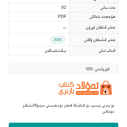
بەت سانى
92
ھۆججەت شەكلى
PDF
نەشر قىلغان ئورۇن
—
نەشر قىلىنغان ۋاقتى
2008
كىتاب تىلى
بېكىتىلمىگەن
كۆرۈلىشى: 555
بۇ يەرنى بېسىپ، بۇ كىتابنىڭ قەغەز نۇسخىسىنى سېتىۋالالىشىڭىز
مۇمكىن