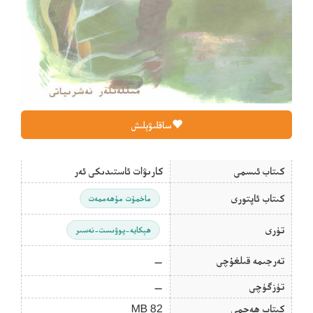
ساقلىۋېلىش
كىتاب ئىسمى
كارىۋات ئاستىدىكى ئەر
كىتاب ئاپتورى
ماخمۇت مۇھەممەت
تۈرى
ھېكايە-پوۋىست-نەسىر
تەرجىمە قىلغۇچى
—
تۈزگۈچى
—
كىتاب ھەجمى
82 MB