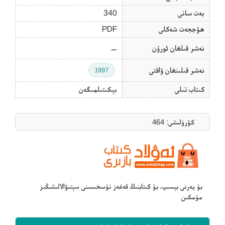
بەت سانى
340
ھۆججەت شەكلى
PDF
نەشر قىلغان ئورۇن
—
نەشر قىلىنغان ۋاقتى
1997
كىتاب تىلى
بېكىتىلمىگەن
كۆرۈلىشى: 464
بۇ يەرنى بېسىپ، بۇ كىتابنىڭ قەغەز نۇسخىسىنى سېتىۋالالىشىڭىز
مۇمكىن