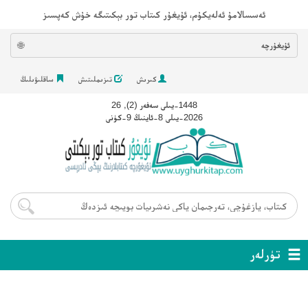
ئەسسالامۇ ئەلەيكۇم، ئۇيغۇر كىتاب تور بېكىتىگە خۇش كەپسىز
ئۇيغۇرچە
🌐
كىرىش
تىزىملىتىش
ساقلىۋىلىڭ
1448-يىلى سەفەر (2), 26
2026-يىلى 8-ئاينىڭ 9-كۈنى
تۈرلەر