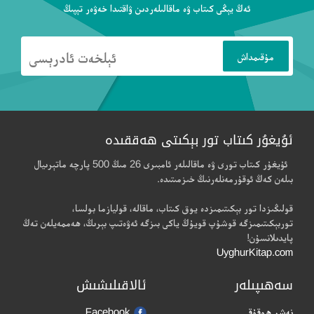
ئەڭ يېڭى كىتاب ۋە ماقالىلەردىن ۋاقتىدا خەۋەر تېپىڭ
ئۇيغۇر كىتاب تور بېكىتى ھەققىدە
ئۇيغۇر كىتاب تورى ۋە ماقالىلەر ئامبىرى 26 مىڭ 500 پارچە ماتېرىيال
بىلەن كەڭ ئوقۇرمەنلەرنىڭ خىزمىتىدە.
قولىڭىزدا تور بېكىتىمىزدە يوق كىتاب، ماقالە، قوليازما بولسا،
توربېكىتىمىزگە قوشۇپ قويۇڭ ياكى بىزگە ئەۋەتىپ بېرىڭ، ھەممەيلەن تەڭ
پايدىلانسۇن!
UyghurKitap.com
سەھىپىلەر
ئالاقىلىشىش
نەشر ھوقۇقى
Facebook