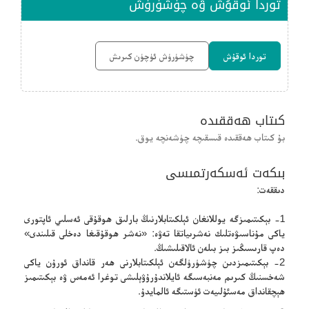
توردا ئوقۇش ۋە چۈشۈرۈش
توردا ئوقۇش
چۈشۈرۈش ئۈچۈن كىرىش
كىتاب ھەققىدە
بۇ كىتاب ھەققىدە قىسقىچە چۈشەنچە يوق.
بىكەت ئەسكەرتمىسى
دىققەت:
1- بېكىتىمىزگە يوللانغان ئېلكىتابلارنىڭ بارلىق ھوقۇقى ئەسلىي ئاپتورى
ياكى مۇناسىۋەتلىك نەشرىياتقا تەۋە: «نەشر ھوقۇقىغا دەخلى قىلىندى»
دەپ قارىسىڭىز بىز بىلەن ئالاقىلىشىڭ.
2- بېكىتىمىزدىن چۈشۈرۈلگەن ئېلكىتابلارنى ھەر قانداق ئورۇن ياكى
شەخسنىڭ كىرىم مەنبەسىگە ئايلاندۇرۇۋېلىشى توغرا ئەمەس ۋە بېكىتىمىز
ھېچقانداق مەسئۇلىيەت ئۈستىگە ئالمايدۇ.