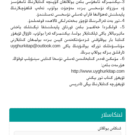
3-بېكىتىمىزگە تامغۇسى بىلەن يوللانغان كۆپىنچە كىتابلارنىڭ تامغۇسىز
ۋە سۈزۈك نۇسخىسى بىزدە مەۋجۇت بولۇپ، تەلەپ قىلغۇچىلارنىڭ
پايدىلىنىش ئەھۋالىغا قاراپ ئەسلىي نۇسخىسى تەمىنلىنىدۇ.
4-تور بەت ئەزالىرىنىڭ ئۇچۇر بىخەتەرلىكى ئالاھىدە قوغدىلىدۇ.
5- قولىڭىزدا خەلقىمىز بىلەن ئورتاق پايدىلىنىشقا تېگىشلىك ياخشى
ماتېرىياللار ياكى ئېلكىتابلار بولسا، بېكىتىمىزگە ئەزا بولۇپ، ئاۋۋال ئۇيغۇر
كىتابتا بار يوقلۇقىنى ئىزدىۋەتكەندىن كېيىن بىزدە بولمىغان كىتابلارنى
مۇناسىۋەتلىك تۈرگە يوللىۋېتىڭ ياكى
uyghurkitap@outlook.com
ئارقىلىق بىزگە يوللاپ بىرىڭ.
6- مۇمكىن قەدەر كىتابخانىدىن ئەسلىي نۇسخا كىتابنى سېتىۋېلىپ ئوقۇڭ.
ھۆرمەت بىلەن:
http://www.uyghurkitap.com
ئۇيغۇر كىتاب تور بېكىتى
ئۇيغۇرچە كىتابلارنىڭ يېڭى ئادرېسى
ئىنكاسلار
ئىنكاس يوللاش