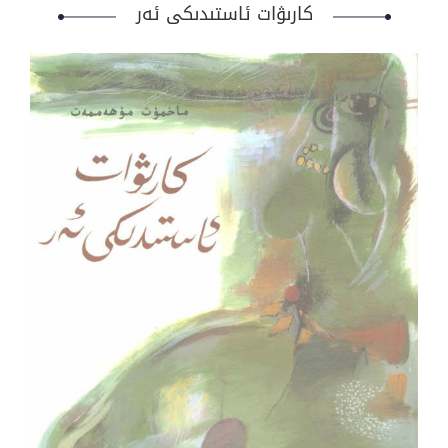
كارىۋات ئاستىدىكى ئەر