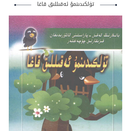
تۈلكىدىنمۇ ئەقىللىق قاغا