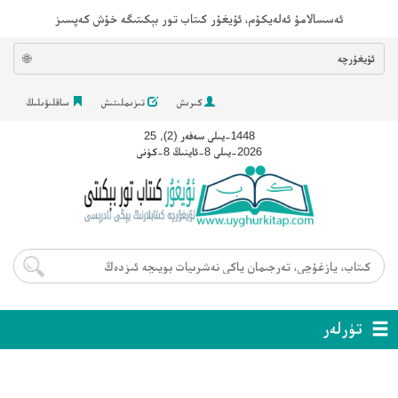
ئەسسالامۇ ئەلەيكۇم، ئۇيغۇر كىتاب تور بېكىتىگە خۇش كەپسىز
ئۇيغۇرچە
🌐
كىرىش
تىزىملىتىش
ساقلىۋىلىڭ
1448-يىلى سەفەر (2), 25
2026-يىلى 8-ئاينىڭ 8-كۈنى
تۈرلەر