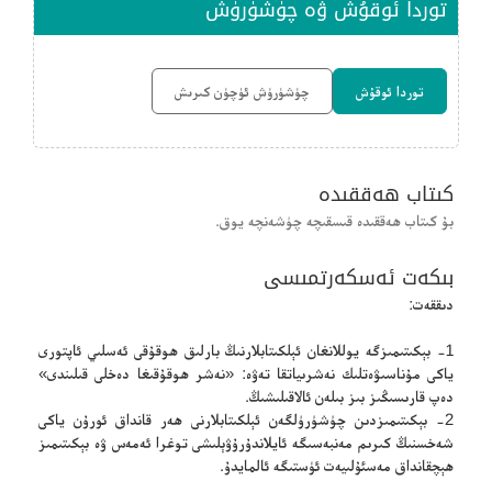
توردا ئوقۇش ۋە چۈشۈرۈش
توردا ئوقۇش
چۈشۈرۈش ئۈچۈن كىرىش
كىتاب ھەققىدە
بۇ كىتاب ھەققىدە قىسقىچە چۈشەنچە يوق.
بىكەت ئەسكەرتمىسى
دىققەت:
1- بېكىتىمىزگە يوللانغان ئېلكىتابلارنىڭ بارلىق ھوقۇقى ئەسلىي ئاپتورى
ياكى مۇناسىۋەتلىك نەشرىياتقا تەۋە: «نەشر ھوقۇقىغا دەخلى قىلىندى»
دەپ قارىسىڭىز بىز بىلەن ئالاقىلىشىڭ.
2- بېكىتىمىزدىن چۈشۈرۈلگەن ئېلكىتابلارنى ھەر قانداق ئورۇن ياكى
شەخسنىڭ كىرىم مەنبەسىگە ئايلاندۇرۇۋېلىشى توغرا ئەمەس ۋە بېكىتىمىز
ھېچقانداق مەسئۇلىيەت ئۈستىگە ئالمايدۇ.