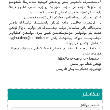
3-بېكىتىمىزگە تامغۇسى بىلەن يوللانغان كۆپىنچە كىتابلارنىڭ تامغۇسىز
ۋە سۈزۈك نۇسخىسى بىزدە مەۋجۇت بولۇپ، تەلەپ قىلغۇچىلارنىڭ
پايدىلىنىش ئەھۋالىغا قاراپ ئەسلىي نۇسخىسى تەمىنلىنىدۇ.
4-تور بەت ئەزالىرىنىڭ ئۇچۇر بىخەتەرلىكى ئالاھىدە قوغدىلىدۇ.
5- قولىڭىزدا خەلقىمىز بىلەن ئورتاق پايدىلىنىشقا تېگىشلىك ياخشى
ماتېرىياللار ياكى ئېلكىتابلار بولسا، بېكىتىمىزگە ئەزا بولۇپ، ئاۋۋال ئۇيغۇر
كىتابتا بار يوقلۇقىنى ئىزدىۋەتكەندىن كېيىن بىزدە بولمىغان كىتابلارنى
مۇناسىۋەتلىك تۈرگە يوللىۋېتىڭ ياكى
uyghurkitap@outlook.com
ئارقىلىق بىزگە يوللاپ بىرىڭ.
6- مۇمكىن قەدەر كىتابخانىدىن ئەسلىي نۇسخا كىتابنى سېتىۋېلىپ ئوقۇڭ.
ھۆرمەت بىلەن:
http://www.uyghurkitap.com
ئۇيغۇر كىتاب تور بېكىتى
ئۇيغۇرچە كىتابلارنىڭ يېڭى ئادرېسى
ئىنكاسلار
ئىنكاس يوللاش