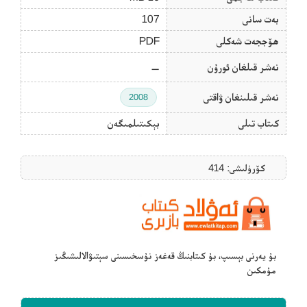
بەت سانى
107
ھۆججەت شەكلى
PDF
نەشر قىلغان ئورۇن
—
نەشر قىلىنغان ۋاقتى
2008
كىتاب تىلى
بېكىتىلمىگەن
كۆرۈلىشى: 414
بۇ يەرنى بېسىپ، بۇ كىتابنىڭ قەغەز نۇسخىسىنى سېتىۋالالىشىڭىز
مۇمكىن