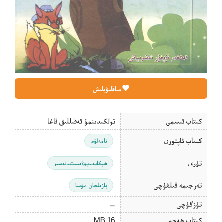
ساقلىۋېلىش
كىتاب ئىسمى
تۈلكىدىنمۇ ئەقىللىق قاغا
كىتاب ئاپتورى
نامەلۇم
تۈرى
ھېكايە-پوۋىست-نەسىر
تەرجىمە قىلغۇچى
پازىلجان مۇسا
تۈزگۈچى
—
كىتاب ھەجمى
16 MB