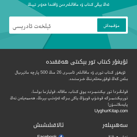
ئەڭ يېڭى كىتاب ۋە ماقالىلەردىن ۋاقتىدا خەۋەر تېپىڭ
ئۇيغۇر كىتاب تور بېكىتى ھەققىدە
ئۇيغۇر كىتاب تورى ۋە ماقالىلەر ئامبىرى 26 مىڭ 500 پارچە ماتېرىيال
بىلەن كەڭ ئوقۇرمەنلەرنىڭ خىزمىتىدە.
قولىڭىزدا تور بېكىتىمىزدە يوق كىتاب، ماقالە، قوليازما بولسا،
توربېكىتىمىزگە قوشۇپ قويۇڭ ياكى بىزگە ئەۋەتىپ بېرىڭ، ھەممەيلەن تەڭ
پايدىلانسۇن!
UyghurKitap.com
سەھىپىلەر
ئالاقىلىشىش
نەشر ھوقۇقى
Facebook