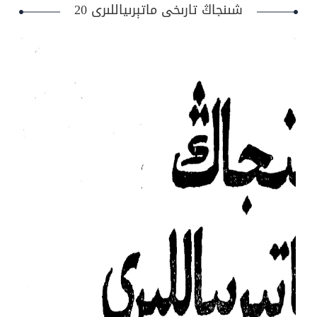
شىنجاڭ تارىخى ماتېرىياللىرى 20