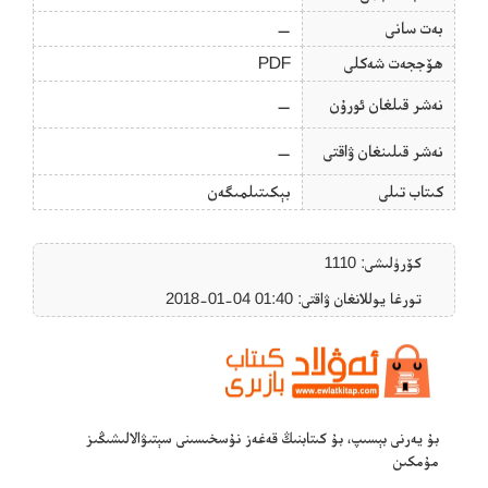
بەت سانى
—
ھۆججەت شەكلى
PDF
نەشر قىلغان ئورۇن
—
نەشر قىلىنغان ۋاقتى
—
كىتاب تىلى
بېكىتىلمىگەن
كۆرۈلىشى: 1110
تورغا يوللانغان ۋاقتى: ‎2018-01-04 01:40
بۇ يەرنى بېسىپ، بۇ كىتابنىڭ قەغەز نۇسخىسىنى سېتىۋالالىشىڭىز
مۇمكىن