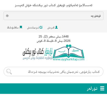
ئەسسالامۇ ئەلەيكۇم، ئۇيغۇر كىتاب تور بېكىتىگە خۇش كەپسىز
ئۇيغۇرچە
🌐
كىرىش
تىزىملىتىش
ساقلىۋىلىڭ
1448-يىلى سەفەر (2), 25
2026-يىلى 8-ئاينىڭ 8-كۈنى
تۈرلەر