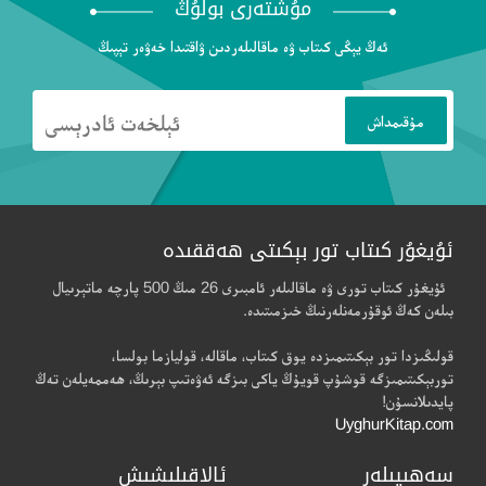
مۇشتەرى بولۇڭ
ئەڭ يېڭى كىتاب ۋە ماقالىلەردىن ۋاقتىدا خەۋەر تېپىڭ
ئۇيغۇر كىتاب تور بېكىتى ھەققىدە
ئۇيغۇر كىتاب تورى ۋە ماقالىلەر ئامبىرى 26 مىڭ 500 پارچە ماتېرىيال
بىلەن كەڭ ئوقۇرمەنلەرنىڭ خىزمىتىدە.
قولىڭىزدا تور بېكىتىمىزدە يوق كىتاب، ماقالە، قوليازما بولسا،
توربېكىتىمىزگە قوشۇپ قويۇڭ ياكى بىزگە ئەۋەتىپ بېرىڭ، ھەممەيلەن تەڭ
پايدىلانسۇن!
UyghurKitap.com
سەھىپىلەر
ئالاقىلىشىش