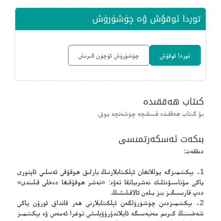
توردا ئوقۇش ۋە چۈشۈرۈش
توردا ئوقۇش
چۈشۈرۈش ئۈچۈن كىرىش
كىتاب ھەققىدە
بۇ كىتاب ھەققىدە قىسقىچە چۈشەنچە يوق.
بىكەت ئەسكەرتمىسى
دىققەت:
1- بېكىتىمىزگە يوللانغان ئېلكىتابلارنىڭ بارلىق ھوقۇقى ئەسلىي ئاپتورى
ياكى مۇناسىۋەتلىك نەشرىياتقا تەۋە: «نەشر ھوقۇقىغا دەخلى قىلىندى»
دەپ قارىسىڭىز بىز بىلەن ئالاقىلىشىڭ.
2- بېكىتىمىزدىن چۈشۈرۈلگەن ئېلكىتابلارنى ھەر قانداق ئورۇن ياكى
شەخسنىڭ كىرىم مەنبەسىگە ئايلاندۇرۇۋېلىشى توغرا ئەمەس ۋە بېكىتىمىز