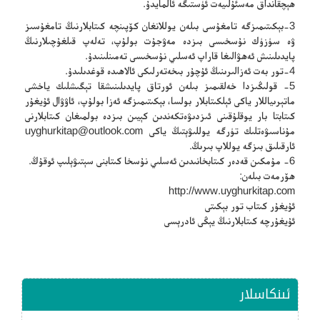
ھېچقانداق مەسئۇلىيەت ئۈستىگە ئالمايدۇ.
3-بېكىتىمىزگە تامغۇسى بىلەن يوللانغان كۆپىنچە كىتابلارنىڭ تامغۇسىز
ۋە سۈزۈك نۇسخىسى بىزدە مەۋجۇت بولۇپ، تەلەپ قىلغۇچىلارنىڭ
پايدىلىنىش ئەھۋالىغا قاراپ ئەسلىي نۇسخىسى تەمىنلىنىدۇ.
4-تور بەت ئەزالىرىنىڭ ئۇچۇر بىخەتەرلىكى ئالاھىدە قوغدىلىدۇ.
5- قولىڭىزدا خەلقىمىز بىلەن ئورتاق پايدىلىنىشقا تېگىشلىك ياخشى
ماتېرىياللار ياكى ئېلكىتابلار بولسا، بېكىتىمىزگە ئەزا بولۇپ، ئاۋۋال ئۇيغۇر
كىتابتا بار يوقلۇقىنى ئىزدىۋەتكەندىن كېيىن بىزدە بولمىغان كىتابلارنى
مۇناسىۋەتلىك تۈرگە يوللىۋېتىڭ ياكى
uyghurkitap@outlook.com
ئارقىلىق بىزگە يوللاپ بىرىڭ.
6- مۇمكىن قەدەر كىتابخانىدىن ئەسلىي نۇسخا كىتابنى سېتىۋېلىپ ئوقۇڭ.
ھۆرمەت بىلەن:
http://www.uyghurkitap.com
ئۇيغۇر كىتاب تور بېكىتى
ئۇيغۇرچە كىتابلارنىڭ يېڭى ئادرېسى
ئىنكاسلار