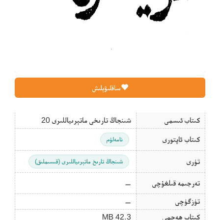
ساقلىۋېلىش
كىتاب ئىسمى
شىنجاڭ تارىخى ماتېرىياللىرى 20
كىتاب ئاپتورى
نامەلۇم
تۈرى
شىنجاڭ تارىخ ماتېرىياللىرى (قىسىملىق)
تەرجىمە قىلغۇچى
—
تۈزگۈچى
—
كىتاب ھەجمى
42.3 MB