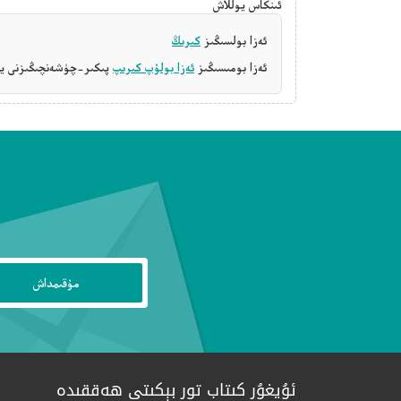
ئىنكاس يوللاش
ئەزا بولسىڭىز
كىرىڭ
ئەزا بومىسىڭىز
ئەزا بولۇپ كىرىپ
پىكىر-چۈشەنچىڭىزنى يې
ئۇيغۇر كىتاب تور بېكىتى ھەققىدە