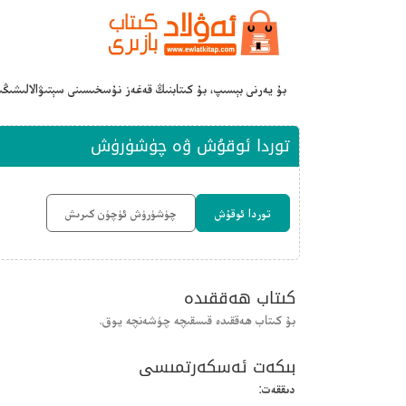
بۇ يەرنى بېسىپ، بۇ كىتابنىڭ قەغەز نۇسخىسىنى سېتىۋالالىشىڭ
توردا ئوقۇش ۋە چۈشۈرۈش
توردا ئوقۇش
چۈشۈرۈش ئۈچۈن كىرىش
كىتاب ھەققىدە
بۇ كىتاب ھەققىدە قىسقىچە چۈشەنچە يوق.
بىكەت ئەسكەرتمىسى
دىققەت: