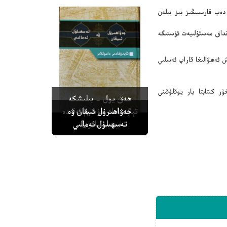
دەپ قارىسىڭىز بىز بىلەن
نداق مەسئۇلىيەت ئۈستىگە
 ئەھۋالىغا قاراپ ئەسلىي
ر كىتابتا بار يوقلۇقىنى
ھەق يول - بىلىشكە
جەۋاھىرۇل ئىيقان ۋە
تېگىشلىك مۇھىم ئەقىدە
ئەقىدە
مەسىلىلىرى
تەۋھىد كىتابى
ئازغۇن پىرقىلەر
تەسھىلۇل ئەمالىي