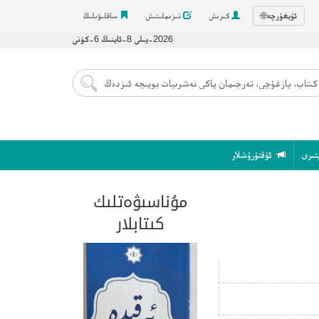
ئۇيغۇرچە
🌐
كىرىش
تىزىملىتىش
ساقلىۋىلىڭ
2026-يىلى 8-ئاينىڭ 6-كۈنى
تىرى
ئۇقتۇرۇشلار
مۇناسىۋەتلىك
كىتابلار