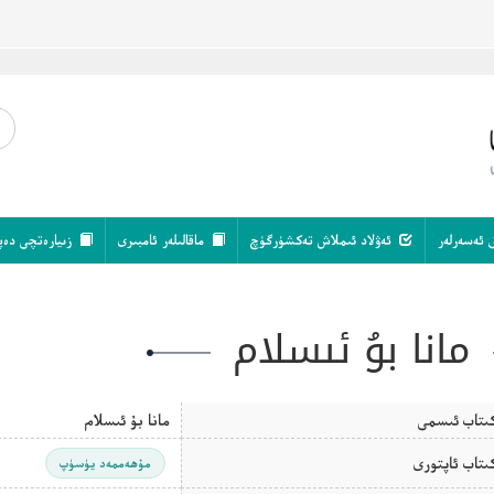
 ئەسەرلەر
ئەۋلاد ئىملاش تەكشۈرگۈچ
ماقالىلەر ئامبىرى
زىيارەتچى دەپ
مانا بۇ ئىسلام
ىتاب ئىسمى
مانا بۇ ئىسلام
ىتاب ئاپتورى
مۇھەممەد يۈسۈپ