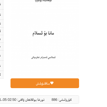
ت
ت
ت
ك
ب
ھ
ن
ن
ك
ساقلىۋېلىش
كۆرۈلىشى: 886
تورغا يوللانغان ۋاقتى: ‎2020-01-05 02:50