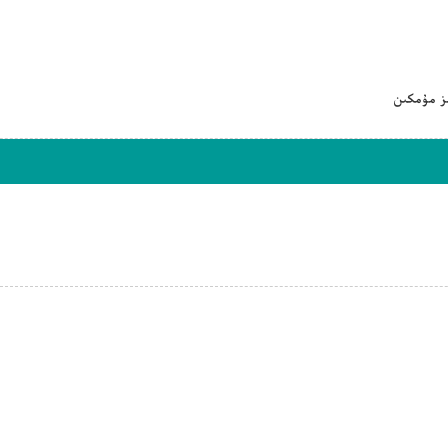
ىز مۇمكىن