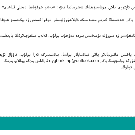
سلىي ئاپتورى ياكى مۇناسىۋەتلىك نەشرىياتقا تەۋە: «نەشر ھوقۇقىغا دەخلى قىلىندى» 
ن ياكى شەخسنىڭ كىرىم مەنبەسىگە ئايلاندۇرۇۋېلىشى توغرا ئەمەس ۋە بېكىتىمىز ھېچقا
ڭ تامغۇسىز ۋە سۈزۈك نۇسخىسى بىزدە مەۋجۇت بولۇپ، تەلەپ قىلغۇچىلارنىڭ پايدىلىنىش
ياخشى ماتېرىياللار ياكى ئېلكىتابلار بولسا، بېكىتىمىزگە ئەزا بولۇپ، ئاۋۋال ئۇيغۇ
تۈرگە يوللىۋېتىڭ ياكى
uyghurkitap@outlook.com
ئارقىلىق بىزگە يوللاپ بىرىڭ.