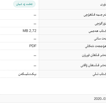
ۈرى
ئەقىدە ۋە ئىمان
ەرجىمە قىلغۇچى
—
ۈزگۈچى
—
ىتاب ھەجمى
2,72 MB
ەت سانى
—
ۆججەت شەكلى
PDF
ەشر قىلغان ئورۇن
—
ەشر قىلىنغان ۋاقتى
—
ىتاب تىلى
بېكىتىلمىگەن