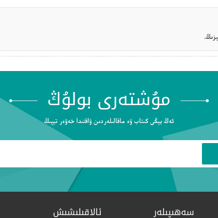
زىڭ.
مۇشتەرى بولۇڭ
ئەڭ يېڭى كىتاب ۋە ماقالىلەردىن ۋاقتىدا خەۋەر تېپىڭ
سەھىپىلەر
ئالاقىلىشىش