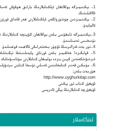
1- بېكىتىمىزگە يوللانغان ئېلكىتابلارنىڭ بارلىق ھوقۇقى ئە
ئالاقىلىشىڭ.
2- بېكىتىمىزدىن چۈشۈرۈلگەن ئېلكىتابلارنى ھەر قانداق ئورۇ
ئالمايدۇ.
3-بېكىتىمىزگە تامغۇسى بىلەن يوللانغان كۆپىنچە كىتابلارنى
نۇسخىسى تەمىنلىنىدۇ.
4-تور بەت ئەزالىرىنىڭ ئۇچۇر بىخەتەرلىكى ئالاھىدە قوغدىلىدۇ.
5- قولىڭىزدا خەلقىمىز بىلەن ئورتاق پايدىلىنىشقا تېگىشلىك 
ئىزدىۋەتكەندىن كېيىن بىزدە بولمىغان كىتابلارنى مۇناسىۋەتلىك 
6- مۇمكىن قەدەر كىتابخانىدىن ئەسلىي نۇسخا كىتابنى سېتىۋېلىپ ئوقۇڭ.
ھۆرمەت بىلەن:
http://www.uyghurkitap.com
ئۇيغۇر كىتاب تور بېكىتى
ئۇيغۇرچە كىتابلارنىڭ يېڭى ئادرېسى
ئىنكاسلار