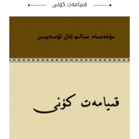
قىيامەت كۈنى