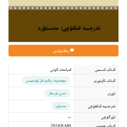
ساقلىۋېلىش
كىتاب ئىسمى
قىيامەت كۈنى
كىتاب ئاپتورى
مۇھەممەد سالىھ ئەل ئۇسەيمىن
تۈرى
دىنىي يازمىلار
تەرجىمە قىلغۇچى
مەستۇرە
تۈزگۈچى
—
كىتاب ھەجمى
281KB MB