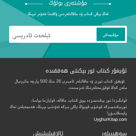
مۇشتەرى بولۇڭ
ئەڭ يېڭى كىتاب ۋە ماقالىلەردىن ۋاقتىدا خەۋەر تېپىڭ
ئۇيغۇر كىتاب تور بېكىتى ھەققىدە
ئۇيغۇر كىتاب تورى ۋە ماقالىلەر ئامبىرى 26 مىڭ 500 پارچە ماتېرىيال
بىلەن كەڭ ئوقۇرمەنلەرنىڭ خىزمىتىدە.
قولىڭىزدا تور بېكىتىمىزدە يوق كىتاب، ماقالە، قوليازما بولسا،
توربېكىتىمىزگە قوشۇپ قويۇڭ ياكى بىزگە ئەۋەتىپ بېرىڭ، ھەممەيلەن تەڭ
پايدىلانسۇن!
UyghurKitap.com
سەھىپىلەر
ئالاقىلىشىش