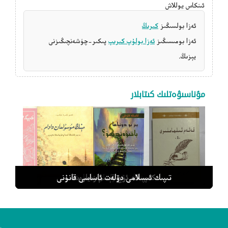
ئىنكاس يوللاش
ئەزا بولسىڭىز
كىرىڭ
ئەزا بومىسىڭىز
ئەزا بولۇپ كىرىپ
پىكىر-چۈشەنچىڭىزنى
يېزىڭ.
مۇناسىۋەتلىك كىتابلار
قەلەم ئىلھاملىرى 1
مېنىڭ مۇسۇلمان دادام
كەپپىگە ئۈچ قېتىم زىيارەت
بىز بۇ دۇنياغا باقىۋەندىمۇ؟
تىپىك ئىسلامى دۆلەت ئاساسى قانۇنى