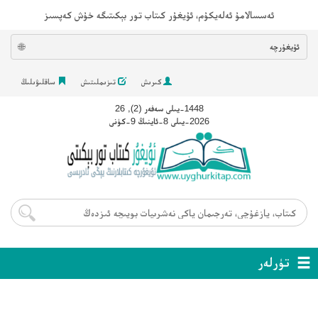
ئەسسالامۇ ئەلەيكۇم، ئۇيغۇر كىتاب تور بېكىتىگە خۇش كەپسىز
ئۇيغۇرچە
🌐
كىرىش
تىزىملىتىش
ساقلىۋىلىڭ
1448-يىلى سەفەر (2), 26
2026-يىلى 8-ئاينىڭ 9-كۈنى
تۈرلەر