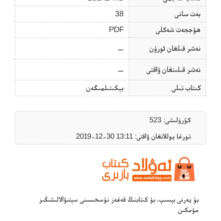
بەت سانى
38
ھۆججەت شەكلى
PDF
نەشر قىلغان ئورۇن
—
نەشر قىلىنغان ۋاقتى
—
كىتاب تىلى
بېكىتىلمىگەن
كۆرۈلىشى: 523
تورغا يوللانغان ۋاقتى: ‎2019-12-30 13:11
بۇ يەرنى بېسىپ، بۇ كىتابنىڭ قەغەز نۇسخىسىنى سېتىۋالالىشىڭىز
مۇمكىن