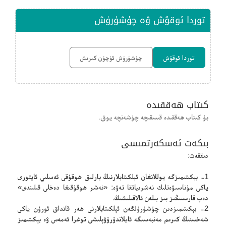
توردا ئوقۇش ۋە چۈشۈرۈش
توردا ئوقۇش
چۈشۈرۈش ئۈچۈن كىرىش
كىتاب ھەققىدە
بۇ كىتاب ھەققىدە قىسقىچە چۈشەنچە يوق.
بىكەت ئەسكەرتمىسى
دىققەت:
1- بېكىتىمىزگە يوللانغان ئېلكىتابلارنىڭ بارلىق ھوقۇقى ئەسلىي ئاپتورى
ياكى مۇناسىۋەتلىك نەشرىياتقا تەۋە: «نەشر ھوقۇقىغا دەخلى قىلىندى»
دەپ قارىسىڭىز بىز بىلەن ئالاقىلىشىڭ.
2- بېكىتىمىزدىن چۈشۈرۈلگەن ئېلكىتابلارنى ھەر قانداق ئورۇن ياكى
شەخسنىڭ كىرىم مەنبەسىگە ئايلاندۇرۇۋېلىشى توغرا ئەمەس ۋە بېكىتىمىز