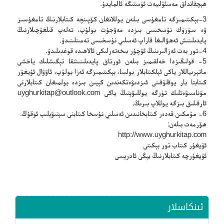
ھېچقانداق مەسئۇلىيەت ئۈستىگە ئالمايدۇ.
3-بېكىتىمىزگە تامغۇسى بىلەن يوللانغان كۆپىنچە كىتابلارنىڭ تامغۇسىز
ۋە سۈزۈك نۇسخىسى بىزدە مەۋجۇت بولۇپ، تەلەپ قىلغۇچىلارنىڭ
پايدىلىنىش ئەھۋالىغا قاراپ ئەسلىي نۇسخىسى تەمىنلىنىدۇ.
4-تور بەت ئەزالىرىنىڭ ئۇچۇر بىخەتەرلىكى ئالاھىدە قوغدىلىدۇ.
5- قولىڭىزدا خەلقىمىز بىلەن ئورتاق پايدىلىنىشقا تېگىشلىك ياخشى
ماتېرىياللار ياكى ئېلكىتابلار بولسا، بېكىتىمىزگە ئەزا بولۇپ، ئاۋۋال ئۇيغۇر
كىتابتا بار يوقلۇقىنى ئىزدىۋەتكەندىن كېيىن بىزدە بولمىغان كىتابلارنى
مۇناسىۋەتلىك تۈرگە يوللىۋېتىڭ ياكى
uyghurkitap@outlook.com
ئارقىلىق بىزگە يوللاپ بىرىڭ.
6- مۇمكىن قەدەر كىتابخانىدىن ئەسلىي نۇسخا كىتابنى سېتىۋېلىپ ئوقۇڭ.
ھۆرمەت بىلەن:
http://www.uyghurkitap.com
ئۇيغۇر كىتاب تور بېكىتى
ئۇيغۇرچە كىتابلارنىڭ يېڭى ئادرېسى
ئىنكاسلار