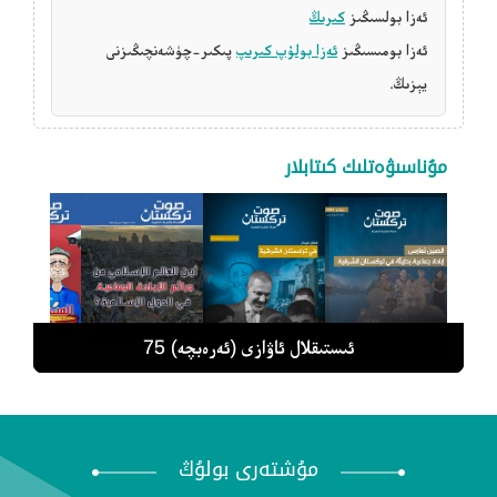
ئەزا بولسىڭىز
كىرىڭ
ئەزا بومىسىڭىز
ئەزا بولۇپ كىرىپ
پىكىر-چۈشەنچىڭىزنى
يېزىڭ.
مۇناسىۋەتلىك كىتابلار
ئىستىقلال ئاۋازى (ئەرەبچە) 79
ئىستىقلال ئاۋازى (ئەرەبچە) 78
ئىستىقلال ئاۋازى (ئەرەبچە) 77
ئىستىقلال ئاۋازى (ئەرەبچە) 76
ئىستىقلال ئاۋازى (ئەرەبچە) 75
مۇشتەرى بولۇڭ