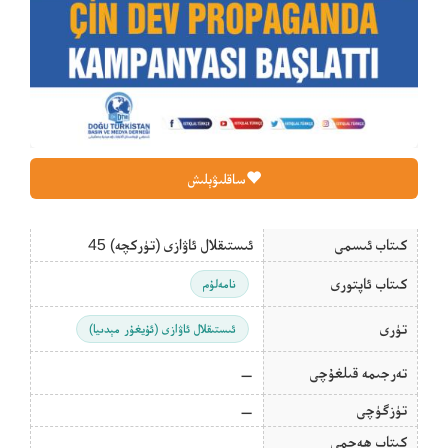
ساقلىۋېلىش
كىتاب ئىسمى
ئىستىقلال ئاۋازى (تۈركچە) 45
كىتاب ئاپتورى
نامەلۇم
تۈرى
ئىستىقلال ئاۋازى (ئۇيغۇر مېدىيا)
تەرجىمە قىلغۇچى
—
تۈزگۈچى
—
كىتاب ھەجمى