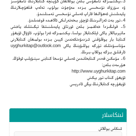
3-بېكىتىمىزگە تامغۇسى بىلەن يوللانغان كۆپىنچە كىتابلارنىڭ تامغۇسىز
ۋە سۈزۈك نۇسخىسى بىزدە مەۋجۇت بولۇپ، تەلەپ قىلغۇچىلارنىڭ
پايدىلىنىش ئەھۋالىغا قاراپ ئەسلىي نۇسخىسى تەمىنلىنىدۇ.
4-تور بەت ئەزالىرىنىڭ ئۇچۇر بىخەتەرلىكى ئالاھىدە قوغدىلىدۇ.
5- قولىڭىزدا خەلقىمىز بىلەن ئورتاق پايدىلىنىشقا تېگىشلىك ياخشى
ماتېرىياللار ياكى ئېلكىتابلار بولسا، بېكىتىمىزگە ئەزا بولۇپ، ئاۋۋال ئۇيغۇر
كىتابتا بار يوقلۇقىنى ئىزدىۋەتكەندىن كېيىن بىزدە بولمىغان كىتابلارنى
مۇناسىۋەتلىك تۈرگە يوللىۋېتىڭ ياكى
uyghurkitap@outlook.com
ئارقىلىق بىزگە يوللاپ بىرىڭ.
6- مۇمكىن قەدەر كىتابخانىدىن ئەسلىي نۇسخا كىتابنى سېتىۋېلىپ ئوقۇڭ.
ھۆرمەت بىلەن:
http://www.uyghurkitap.com
ئۇيغۇر كىتاب تور بېكىتى
ئۇيغۇرچە كىتابلارنىڭ يېڭى ئادرېسى
ئىنكاسلار
ئىنكاس يوللاش