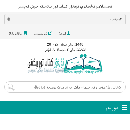
ئەسسالامۇ ئەلەيكۇم، ئۇيغۇر كىتاب تور بېكىتىگە خۇش كەپسىز
ئۇيغۇرچە
🌐
كىرىش
تىزىملىتىش
ساقلىۋىلىڭ
1448-يىلى سەفەر (2), 26
2026-يىلى 8-ئاينىڭ 9-كۈنى
تۈرلەر