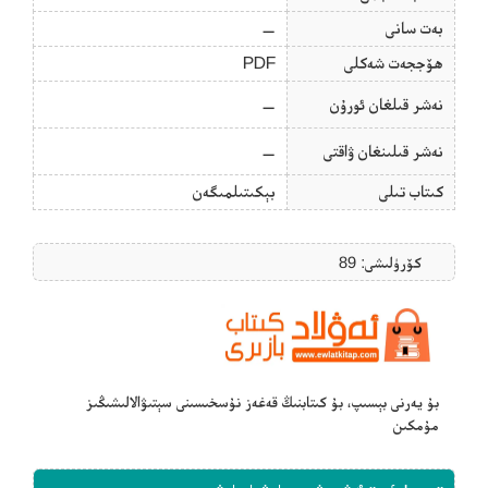
بەت سانى
—
ھۆججەت شەكلى
PDF
نەشر قىلغان ئورۇن
—
نەشر قىلىنغان ۋاقتى
—
كىتاب تىلى
بېكىتىلمىگەن
كۆرۈلىشى: 89
بۇ يەرنى بېسىپ، بۇ كىتابنىڭ قەغەز نۇسخىسىنى سېتىۋالالىشىڭىز
مۇمكىن