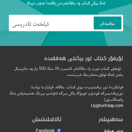
ئەڭ يېڭى كىتاب ۋە ماقالىلەردىن ۋاقتىدا خەۋەر تېپىڭ
ئۇيغۇر كىتاب تور بېكىتى ھەققىدە
ئۇيغۇر كىتاب تورى ۋە ماقالىلەر ئامبىرى 26 مىڭ 500 پارچە ماتېرىيال
بىلەن كەڭ ئوقۇرمەنلەرنىڭ خىزمىتىدە.
قولىڭىزدا تور بېكىتىمىزدە يوق كىتاب، ماقالە، قوليازما بولسا،
توربېكىتىمىزگە قوشۇپ قويۇڭ ياكى بىزگە ئەۋەتىپ بېرىڭ، ھەممەيلەن تەڭ
پايدىلانسۇن!
UyghurKitap.com
سەھىپىلەر
ئالاقىلىشىش
نەشر ھوقۇقى
Facebook