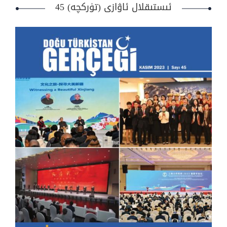
ئىستىقلال ئاۋازى (تۈركچە) 45