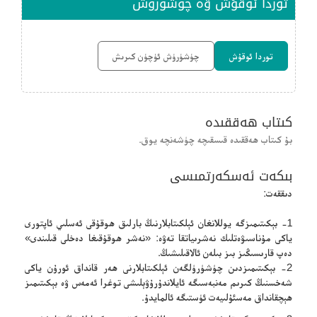
توردا ئوقۇش ۋە چۈشۈرۈش
توردا ئوقۇش
چۈشۈرۈش ئۈچۈن كىرىش
كىتاب ھەققىدە
بۇ كىتاب ھەققىدە قىسقىچە چۈشەنچە يوق.
بىكەت ئەسكەرتمىسى
دىققەت:
1- بېكىتىمىزگە يوللانغان ئېلكىتابلارنىڭ بارلىق ھوقۇقى ئەسلىي ئاپتورى
ياكى مۇناسىۋەتلىك نەشرىياتقا تەۋە: «نەشر ھوقۇقىغا دەخلى قىلىندى»
دەپ قارىسىڭىز بىز بىلەن ئالاقىلىشىڭ.
2- بېكىتىمىزدىن چۈشۈرۈلگەن ئېلكىتابلارنى ھەر قانداق ئورۇن ياكى
شەخسنىڭ كىرىم مەنبەسىگە ئايلاندۇرۇۋېلىشى توغرا ئەمەس ۋە بېكىتىمىز
ھېچقانداق مەسئۇلىيەت ئۈستىگە ئالمايدۇ.