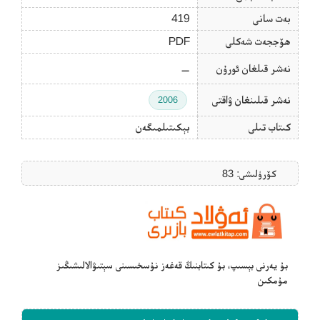
بەت سانى
419
ھۆججەت شەكلى
PDF
نەشر قىلغان ئورۇن
—
نەشر قىلىنغان ۋاقتى
2006
كىتاب تىلى
بېكىتىلمىگەن
كۆرۈلىشى: 83
بۇ يەرنى بېسىپ، بۇ كىتابنىڭ قەغەز نۇسخىسىنى سېتىۋالالىشىڭىز
مۇمكىن