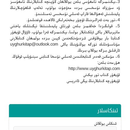
3-بېكىتىمىزگە تامغۇسى بىلەن يوللانغان كۆپىنچە كىتابلارنىڭ تامغۇسىز
ۋە سۈزۈك نۇسخىسى بىزدە مەۋجۇت بولۇپ، تەلەپ قىلغۇچىلارنىڭ
پايدىلىنىش ئەھۋالىغا قاراپ ئەسلىي نۇسخىسى تەمىنلىنىدۇ.
4-تور بەت ئەزالىرىنىڭ ئۇچۇر بىخەتەرلىكى ئالاھىدە قوغدىلىدۇ.
5- قولىڭىزدا خەلقىمىز بىلەن ئورتاق پايدىلىنىشقا تېگىشلىك ياخشى
ماتېرىياللار ياكى ئېلكىتابلار بولسا، بېكىتىمىزگە ئەزا بولۇپ، ئاۋۋال ئۇيغۇر
كىتابتا بار يوقلۇقىنى ئىزدىۋەتكەندىن كېيىن بىزدە بولمىغان كىتابلارنى
مۇناسىۋەتلىك تۈرگە يوللىۋېتىڭ ياكى
uyghurkitap@outlook.com
ئارقىلىق بىزگە يوللاپ بىرىڭ.
6- مۇمكىن قەدەر كىتابخانىدىن ئەسلىي نۇسخا كىتابنى سېتىۋېلىپ ئوقۇڭ.
ھۆرمەت بىلەن:
http://www.uyghurkitap.com
ئۇيغۇر كىتاب تور بېكىتى
ئۇيغۇرچە كىتابلارنىڭ يېڭى ئادرېسى
ئىنكاسلار
ئىنكاس يوللاش