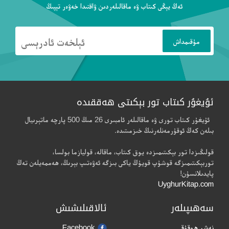
ئەڭ يېڭى كىتاب ۋە ماقالىلەردىن ۋاقتىدا خەۋەر تېپىڭ
ئۇيغۇر كىتاب تور بېكىتى ھەققىدە
ئۇيغۇر كىتاب تورى ۋە ماقالىلەر ئامبىرى 26 مىڭ 500 پارچە ماتېرىيال
بىلەن كەڭ ئوقۇرمەنلەرنىڭ خىزمىتىدە.
قولىڭىزدا تور بېكىتىمىزدە يوق كىتاب، ماقالە، قوليازما بولسا،
توربېكىتىمىزگە قوشۇپ قويۇڭ ياكى بىزگە ئەۋەتىپ بېرىڭ، ھەممەيلەن تەڭ
پايدىلانسۇن!
UyghurKitap.com
سەھىپىلەر
ئالاقىلىشىش
نەشر ھوقۇقى
Facebook