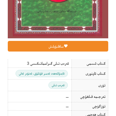
ساقلىۋېلىش
كىتاب ئىسمى
ئەرەب تىلى گىرامماتىكىسى 3
كىتاب ئاپتورى
ئابدۇلئەھەد ئەمىر قۇتلۇق، ئەنۋەر ئەلى
تۈرى
ئەرەب تىلى
تەرجىمە قىلغۇچى
—
تۈزگۈچى
—
كىتاب ھەجمى