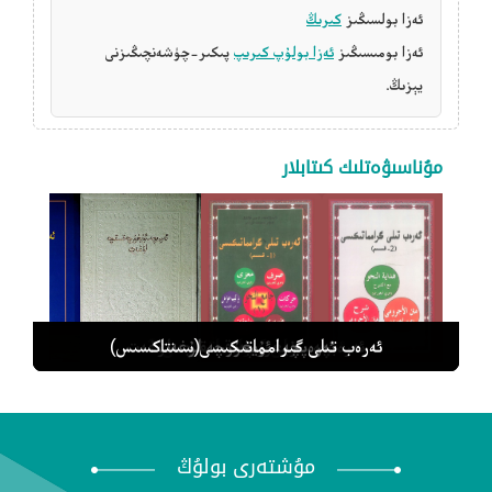
ئەزا بولسىڭىز
كىرىڭ
ئەزا بومىسىڭىز
ئەزا بولۇپ كىرىپ
پىكىر-چۈشەنچىڭىزنى
يېزىڭ.
مۇناسىۋەتلىك كىتابلار
ئەرەب تىلى گىرامماتىكىسى 2
ئەرەپچە-ئۇيغۇرچە لۇغەت
ئەرەب تىلى گىرامماتىكىسى 1
ئەرەبچە-ئۇيغۇرچە قىسقىچە لۇغەت
ئەرەب تىلى گىرامماتىكىسى(سىنتاكسىس)
مۇشتەرى بولۇڭ