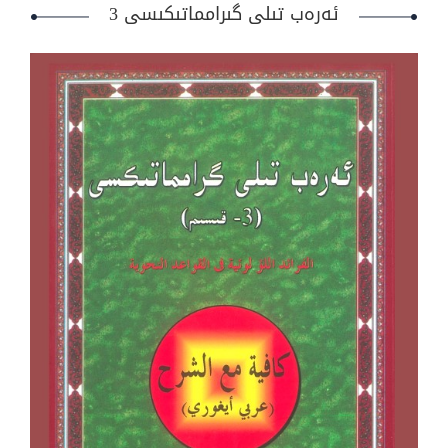
ئەرەب تىلى گىرامماتىكىسى 3