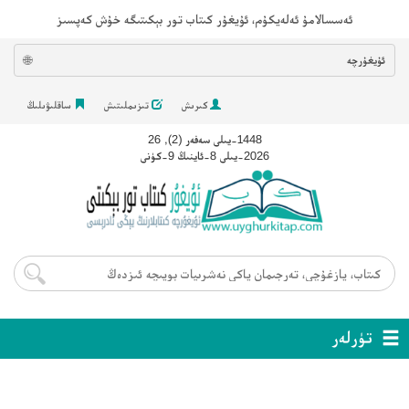
ئەسسالامۇ ئەلەيكۇم، ئۇيغۇر كىتاب تور بېكىتىگە خۇش كەپسىز
ئۇيغۇرچە
🌐
كىرىش
تىزىملىتىش
ساقلىۋىلىڭ
1448-يىلى سەفەر (2), 26
2026-يىلى 8-ئاينىڭ 9-كۈنى
تۈرلەر