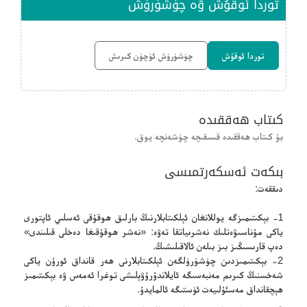
توردا ئوقۇش ۋە چۈشۈرۈش
توردا ئوقۇش
چۈشۈرۈش ئۈچۈن كىرىش
كىتاب ھەققىدە
بۇ كىتاب ھەققىدە قىسقىچە چۈشەنچە يوق.
بىكەت ئەسكەرتمىسى
دىققەت:
1- بېكىتىمىزگە يوللانغان ئېلكىتابلارنىڭ بارلىق ھوقۇقى ئەسلىي ئاپتورى
ياكى مۇناسىۋەتلىك نەشرىياتقا تەۋە: «نەشر ھوقۇقىغا دەخلى قىلىندى»
دەپ قارىسىڭىز بىز بىلەن ئالاقىلىشىڭ.
2- بېكىتىمىزدىن چۈشۈرۈلگەن ئېلكىتابلارنى ھەر قانداق ئورۇن ياكى
شەخسنىڭ كىرىم مەنبەسىگە ئايلاندۇرۇۋېلىشى توغرا ئەمەس ۋە بېكىتىمىز
ھېچقانداق مەسئۇلىيەت ئۈستىگە ئالمايدۇ.